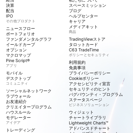
決算
スペースミッション
配当
ブログ
IPO
ヘルプセンター
その他プロダクト
キャリア
メディアキット
ニュースフロー
商品
ポートフォリオ
ファンダメンタルグラフ
TradingViewストア
イールドカーブ
タロットカード
オプション
C63 TradeTime
マクロマップ
ポリシーとセキュリティ
Pine Script®
利用規約
アプリ
免責事項
モバイル
プライバシーポリシー
デスクトップ
Cookieポリシー
コミュニティ
アクセシビリティ宣言
セキュリティのヒント
ソーシャルネットワーク
バグバウンティ・プログラム
ラブウォール
ステータスページ
お友達紹介
ビジネスソリューション
クリエイタープログラム
ハウスルール
ウィジェット
モデレーター
チャートライブラリ
アイデア
Lightweight Charts™
アドバンスドチャート
トレーディング