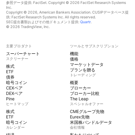
参照データ提供: FactSet. Copyright © 2026 FactSet Research Systems
Inc.
Copyright © 2026, American Bankers Association. CUSIPデータベース提
供: FactSet Research Systems Inc. All rights reserved.
SEC提出書類およびその他ドキュメント提供:
Quartr
.
© 2026 TradingView, Inc.
主要プロダクト
ツールとサブスクリプション
スーパーチャート
機能
スクリーナー
価格
マーケットデータ
株式
プランを贈る
ETF
トレーディング
債券
暗号コイン
概要
CEXペア
ブローカー
DEXペア
ブローカー比較
Pine
The Leap
ヒートマップ
スペシャルオファー
株式
CMEグループ先物
ETF
Eurex先物
暗号コイン
米国株バンドルデータ
カレンダー
会社情報
経済
私たちについて