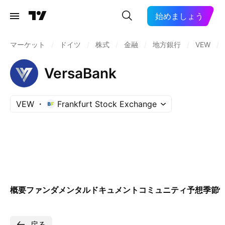
始めましょう
マーケット
/
ドイツ
/
株式
/
金融
/
地方銀行
/
VEW
/
VersaBank
VEW
Frankfurt Stock Exchange
概要
ファンダメンタル
ドキュメント
コミュニティ
予想
季節
戻る