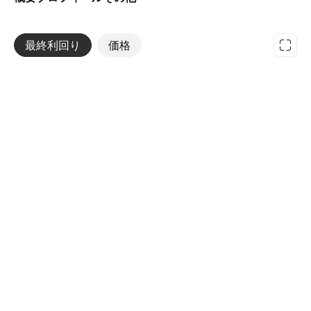
最終利回り
その他
価格