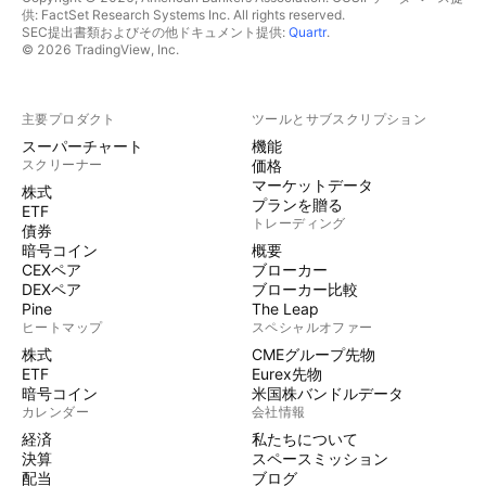
供: FactSet Research Systems Inc. All rights reserved.
SEC提出書類およびその他ドキュメント提供:
Quartr
.
© 2026 TradingView, Inc.
主要プロダクト
ツールとサブスクリプション
スーパーチャート
機能
スクリーナー
価格
マーケットデータ
株式
プランを贈る
ETF
トレーディング
債券
暗号コイン
概要
CEXペア
ブローカー
DEXペア
ブローカー比較
Pine
The Leap
ヒートマップ
スペシャルオファー
株式
CMEグループ先物
ETF
Eurex先物
暗号コイン
米国株バンドルデータ
カレンダー
会社情報
経済
私たちについて
決算
スペースミッション
配当
ブログ