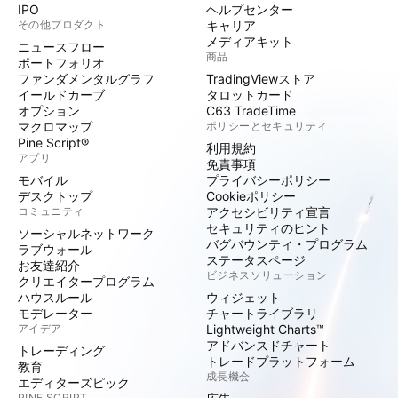
IPO
ヘルプセンター
その他プロダクト
キャリア
メディアキット
ニュースフロー
商品
ポートフォリオ
ファンダメンタルグラフ
TradingViewストア
イールドカーブ
タロットカード
オプション
C63 TradeTime
マクロマップ
ポリシーとセキュリティ
Pine Script®
利用規約
アプリ
免責事項
モバイル
プライバシーポリシー
デスクトップ
Cookieポリシー
コミュニティ
アクセシビリティ宣言
セキュリティのヒント
ソーシャルネットワーク
バグバウンティ・プログラム
ラブウォール
ステータスページ
お友達紹介
ビジネスソリューション
クリエイタープログラム
ハウスルール
ウィジェット
モデレーター
チャートライブラリ
アイデア
Lightweight Charts™
アドバンスドチャート
トレーディング
トレードプラットフォーム
教育
成長機会
エディターズピック
PINE SCRIPT