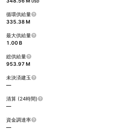
‪348.56 M‬
USD
循環供給量
‪335.38 M‬
最大供給量
‪1.00 B‬
総供給量
‪953.97 M‬
未決済建玉
—
清算 (24時間)
—
資金調達率
—