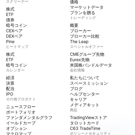
スクリーナー
価格
マーケットデータ
株式
プランを贈る
ETF
トレーディング
債券
暗号コイン
概要
CEXペア
ブローカー
DEXペア
ブローカー比較
Pine
The Leap
ヒートマップ
スペシャルオファー
株式
CMEグループ先物
ETF
Eurex先物
暗号コイン
米国株バンドルデータ
カレンダー
会社情報
経済
私たちについて
決算
スペースミッション
配当
ブログ
IPO
ヘルプセンター
その他プロダクト
キャリア
メディアキット
ニュースフロー
商品
ポートフォリオ
ファンダメンタルグラフ
TradingViewストア
イールドカーブ
タロットカード
オプション
C63 TradeTime
マクロマップ
ポリシーとセキュリティ