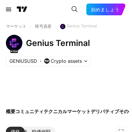
始めましょう
Genius Terminal
マーケット
/
暗号資産
/
Genius Terminal
#164
GENIUSUSD
Crypto assets
概要
コミュニティ
テクニカル
マーケット
デリバティブ
その
価格
その他
時価総額