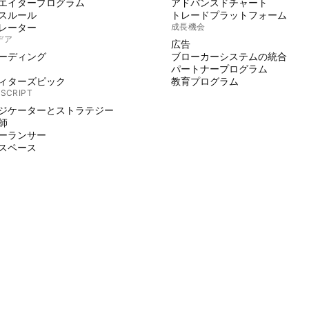
エイタープログラム
アドバンスドチャート
スルール
トレードプラットフォーム
レーター
成長機会
デア
広告
ーディング
ブローカーシステムの統合
パートナープログラム
ィターズピック
教育プログラム
 SCRIPT
ジケーターとストラテジー
師
ーランサー
スペース