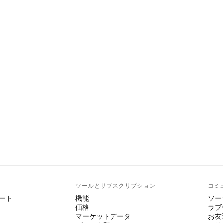
ト
ツールとサブスクリプション
コミ
ート
機能
ソー
価格
ラブ
マーケットデータ
お友