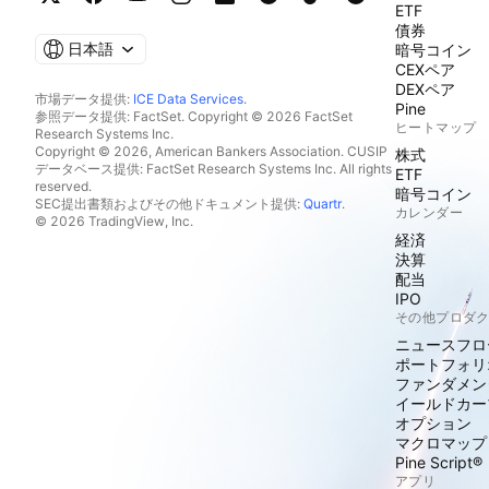
ETF
債券
日本語
暗号コイン
CEXペア
DEXペア
市場データ提供:
ICE Data Services
.
Pine
参照データ提供: FactSet. Copyright © 2026 FactSet
ヒートマップ
Research Systems Inc.
Copyright © 2026, American Bankers Association. CUSIP
株式
データベース提供: FactSet Research Systems Inc. All rights
ETF
reserved.
暗号コイン
SEC提出書類およびその他ドキュメント提供:
Quartr
.
カレンダー
© 2026 TradingView, Inc.
経済
決算
配当
IPO
その他プロダ
ニュースフロ
ポートフォリ
ファンダメン
イールドカー
オプション
マクロマップ
Pine Script®
アプリ