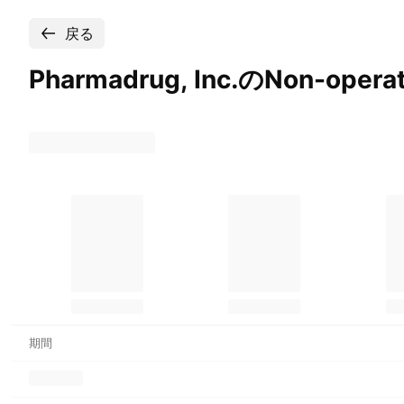
戻る
Pharmadrug, Inc.のNon-opera
期間