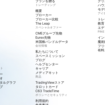
プランを贈る
クリ
トレーディング
ハウ
モデ
概要
アイ
ブローカー
ブローカー比較
トレ
The Leap
教育
スペシャルオファー
エデ
PINE
CMEグループ先物
Eurex先物
イン
米国株バンドルデータ
魔術
会社情報
フリ
有料
私たちについて
スペースミッション
ブログ
ヘルプセンター
クト
キャリア
メディアキット
ー
商品
オ
タルグラフ
TradingViewストア
ブ
タロットカード
C63 TradeTime
ポリシーとセキュリティ
利用規約
免責事項