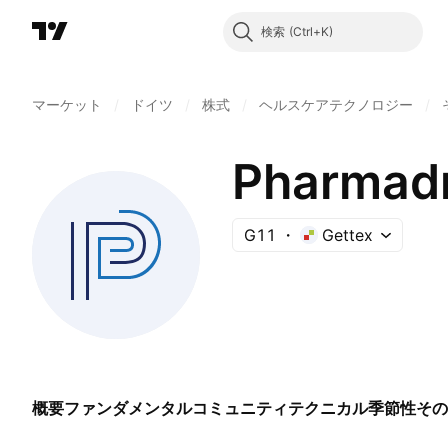
検索
マーケット
/
ドイツ
/
株式
/
ヘルスケアテクノロジー
/
Pharmadr
G11
Gettex
概要
ファンダメンタル
コミュニティ
テクニカル
季節性
その