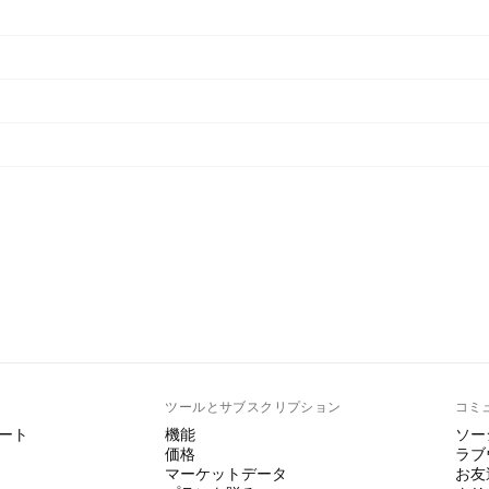
ト
ツールとサブスクリプション
コミ
ート
機能
ソー
価格
ラブ
マーケットデータ
お友