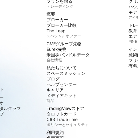
プランを贈る
クリ
トレーディング
ハウ
モデ
概要
アイ
ブローカー
ブローカー比較
トレ
The Leap
教育
スペシャルオファー
エデ
PINE
CMEグループ先物
Eurex先物
イン
米国株バンドルデータ
魔術
会社情報
フリ
有料
私たちについて
スペースミッション
ブログ
ヘルプセンター
クト
キャリア
メディアキット
ー
商品
オ
タルグラフ
TradingViewストア
ブ
タロットカード
C63 TradeTime
ポリシーとセキュリティ
利用規約
免責事項