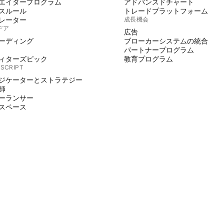
エイタープログラム
アドバンスドチャート
スルール
トレードプラットフォーム
レーター
成長機会
デア
広告
ーディング
ブローカーシステムの統合
パートナープログラム
ィターズピック
教育プログラム
 SCRIPT
ジケーターとストラテジー
師
ーランサー
スペース