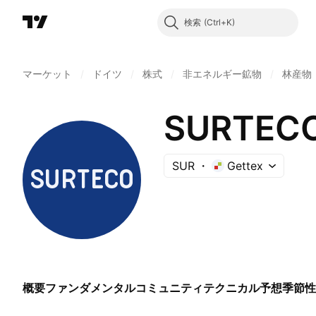
検索
マーケット
/
ドイツ
/
株式
/
非エネルギー鉱物
/
林産物
SURTECO
SUR
Gettex
概要
ファンダメンタル
コミュニティ
テクニカル
予想
季節性