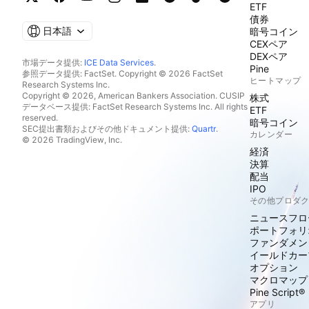
ETF
債券
日本語
暗号コイン
CEXペア
DEXペア
市場データ提供:
ICE Data Services
.
Pine
参照データ提供: FactSet. Copyright © 2026 FactSet
ヒートマップ
Research Systems Inc.
Copyright © 2026, American Bankers Association. CUSIP
株式
データベース提供: FactSet Research Systems Inc. All rights
ETF
reserved.
暗号コイン
SEC提出書類およびその他ドキュメント提供:
Quartr
.
カレンダー
© 2026 TradingView, Inc.
経済
決算
配当
IPO
その他プロダ
ニュースフロ
ポートフォリ
ファンダメン
イールドカー
オプション
マクロマップ
Pine Script®
アプリ