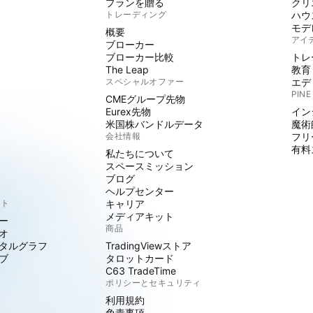
プランを贈る
クリ
トレーディング
ハウ
モデ
概要
アイ
ブローカー
ブローカー比較
トレ
The Leap
教育
スペシャルオファー
エデ
PINE
CMEグループ先物
Eurex先物
イン
米国株バンドルデータ
魔術
会社情報
フリ
有料
私たちについて
スペースミッション
ブログ
ヘルプセンター
クト
キャリア
メディアキット
ー
商品
オ
タルグラフ
TradingViewストア
ブ
タロットカード
C63 TradeTime
ポリシーとセキュリティ
利用規約
免責事項