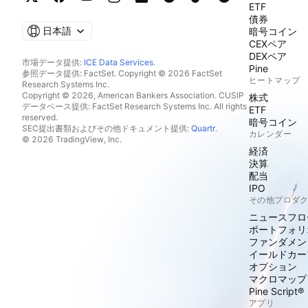
ETF
債券
日本語
暗号コイン
CEXペア
DEXペア
市場データ提供:
ICE Data Services
.
Pine
参照データ提供: FactSet. Copyright © 2026 FactSet
ヒートマップ
Research Systems Inc.
Copyright © 2026, American Bankers Association. CUSIP
株式
データベース提供: FactSet Research Systems Inc. All rights
ETF
reserved.
暗号コイン
SEC提出書類およびその他ドキュメント提供:
Quartr
.
カレンダー
© 2026 TradingView, Inc.
経済
決算
配当
IPO
その他プロダ
ニュースフロ
ポートフォリ
ファンダメン
イールドカー
オプション
マクロマップ
Pine Script®
アプリ