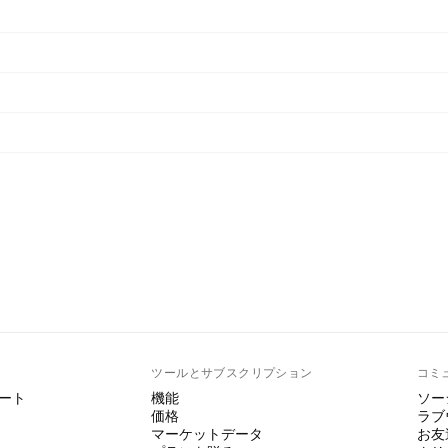
ト
ツールとサブスクリプション
コミ
ート
機能
ソー
価格
ラブ
マーケットデータ
お友