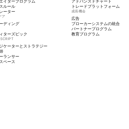
エイタープログラム
アドバンスドチャート
スルール
トレードプラットフォーム
レーター
成長機会
デア
広告
ーディング
ブローカーシステムの統合
パートナープログラム
ィターズピック
教育プログラム
 SCRIPT
ジケーターとストラテジー
師
ーランサー
スペース