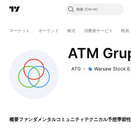
検索
マーケット
/
ポーランド
/
株式
/
消費者サービス
/
映画
ATM Grup
ATG
Warsaw Stock E
概要
ファンダメンタル
コミュニティ
テクニカル
予想
季節性