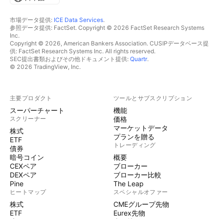
市場データ提供:
ICE Data Services
.
参照データ提供: FactSet. Copyright © 2026 FactSet Research Systems
Inc.
Copyright © 2026, American Bankers Association. CUSIPデータベース提
供: FactSet Research Systems Inc. All rights reserved.
SEC提出書類およびその他ドキュメント提供:
Quartr
.
© 2026 TradingView, Inc.
主要プロダクト
ツールとサブスクリプション
スーパーチャート
機能
スクリーナー
価格
マーケットデータ
株式
プランを贈る
ETF
トレーディング
債券
暗号コイン
概要
CEXペア
ブローカー
DEXペア
ブローカー比較
Pine
The Leap
ヒートマップ
スペシャルオファー
株式
CMEグループ先物
ETF
Eurex先物