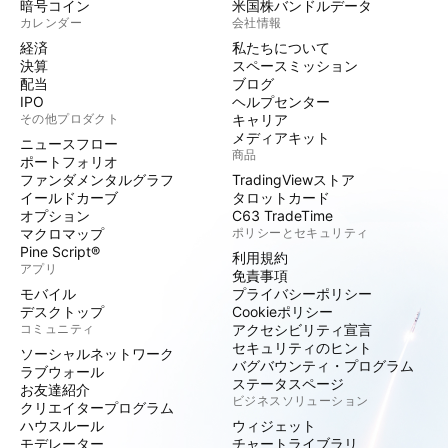
暗号コイン
米国株バンドルデータ
カレンダー
会社情報
経済
私たちについて
決算
スペースミッション
配当
ブログ
IPO
ヘルプセンター
その他プロダクト
キャリア
メディアキット
ニュースフロー
商品
ポートフォリオ
ファンダメンタルグラフ
TradingViewストア
イールドカーブ
タロットカード
オプション
C63 TradeTime
マクロマップ
ポリシーとセキュリティ
Pine Script®
利用規約
アプリ
免責事項
モバイル
プライバシーポリシー
デスクトップ
Cookieポリシー
コミュニティ
アクセシビリティ宣言
セキュリティのヒント
ソーシャルネットワーク
バグバウンティ・プログラム
ラブウォール
ステータスページ
お友達紹介
ビジネスソリューション
クリエイタープログラム
ハウスルール
ウィジェット
モデレーター
チャートライブラリ