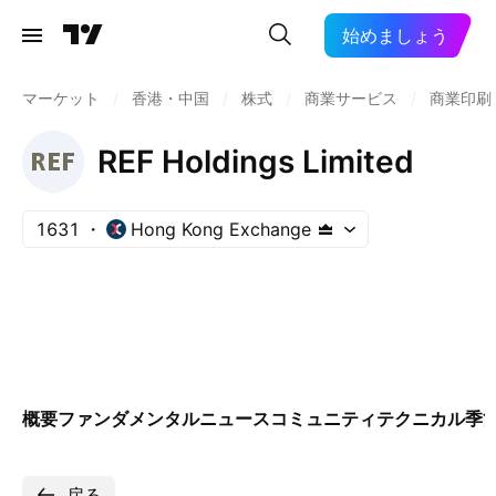
始めましょう
マーケット
/
香港・中国
/
株式
/
商業サービス
/
商業印刷
REF Holdings Limited
1631
Hong Kong Exchange
概要
ファンダメンタル
ニュース
コミュニティ
テクニカル
季
戻る