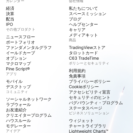
カレンダー
会社情報
経済
私たちについて
決算
スペースミッション
配当
ブログ
IPO
ヘルプセンター
その他プロダクト
キャリア
メディアキット
ニュースフロー
商品
ポートフォリオ
ファンダメンタルグラフ
TradingViewストア
イールドカーブ
タロットカード
オプション
C63 TradeTime
マクロマップ
ポリシーとセキュリティ
Pine Script®
利用規約
アプリ
免責事項
モバイル
プライバシーポリシー
デスクトップ
Cookieポリシー
コミュニティ
アクセシビリティ宣言
セキュリティのヒント
ソーシャルネットワーク
バグバウンティ・プログラム
ラブウォール
ステータスページ
お友達紹介
ビジネスソリューション
クリエイタープログラム
ハウスルール
ウィジェット
モデレーター
チャートライブラリ
アイデア
Lightweight Charts™