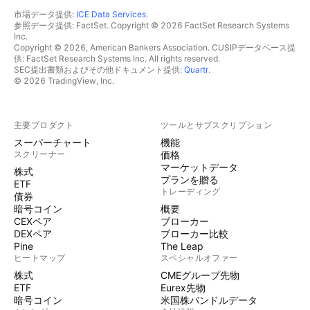
市場データ提供:
ICE Data Services
.
参照データ提供: FactSet. Copyright © 2026 FactSet Research Systems
Inc.
Copyright © 2026, American Bankers Association. CUSIPデータベース提
供: FactSet Research Systems Inc. All rights reserved.
SEC提出書類およびその他ドキュメント提供:
Quartr
.
© 2026 TradingView, Inc.
主要プロダクト
ツールとサブスクリプション
スーパーチャート
機能
スクリーナー
価格
マーケットデータ
株式
プランを贈る
ETF
トレーディング
債券
暗号コイン
概要
CEXペア
ブローカー
DEXペア
ブローカー比較
Pine
The Leap
ヒートマップ
スペシャルオファー
株式
CMEグループ先物
ETF
Eurex先物
暗号コイン
米国株バンドルデータ