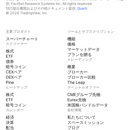
供: FactSet Research Systems Inc. All rights reserved.
SEC提出書類およびその他ドキュメント提供:
Quartr
.
© 2026 TradingView, Inc.
主要プロダクト
ツールとサブスクリプション
スーパーチャート
機能
スクリーナー
価格
マーケットデータ
株式
プランを贈る
ETF
トレーディング
債券
暗号コイン
概要
CEXペア
ブローカー
DEXペア
ブローカー比較
Pine
The Leap
ヒートマップ
スペシャルオファー
株式
CMEグループ先物
ETF
Eurex先物
暗号コイン
米国株バンドルデータ
カレンダー
会社情報
経済
私たちについて
決算
スペースミッション
配当
ブログ