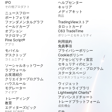
IPO
ヘルプセンター
その他プロダクト
キャリア
メディアキット
ニュースフロー
商品
ポートフォリオ
ファンダメンタルグラフ
TradingViewストア
イールドカーブ
タロットカード
オプション
C63 TradeTime
マクロマップ
ポリシーとセキュリティ
Pine Script®
利用規約
アプリ
免責事項
モバイル
プライバシーポリシー
デスクトップ
Cookieポリシー
コミュニティ
アクセシビリティ宣言
セキュリティのヒント
ソーシャルネットワーク
バグバウンティ・プログラム
ラブウォール
ステータスページ
お友達紹介
ビジネスソリューション
クリエイタープログラム
ハウスルール
ウィジェット
モデレーター
チャートライブラリ
アイデア
Lightweight Charts™
アドバンスドチャート
トレーディング
トレードプラットフォーム
教育
成長機会
エディターズピック
PINE SCRIPT
広告