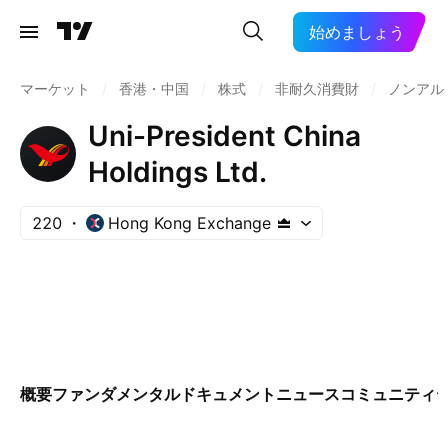
始めましょう
マーケット
/
香港・中国
/
株式
/
非耐久消費財
/
ノンアル
Uni-President China
Holdings Ltd.
220
Hong Kong Exchange
概要
ファンダメンタル
ドキュメント
ニュース
コミュニティ