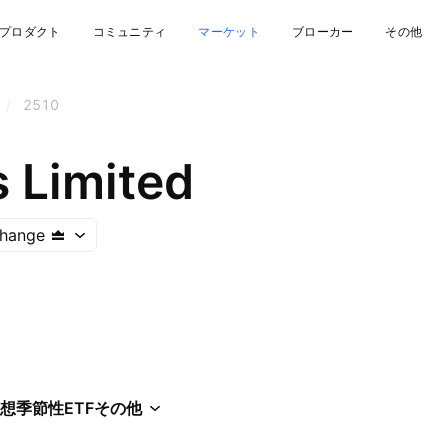
プロダクト
コミュニティ
マーケット
ブローカー
その他
/
2510
s Limited
hange
想
季節性
ETF
その他