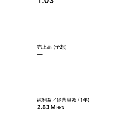
1.03
売上高 (予想)
—
純利益／従業員数 (1年)
‪2.83 M‬
HKD