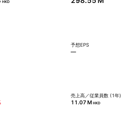
‬
‪298.55 M‬
HKD
予想EPS
—
売上高／従業員数 (1年)
%
‪11.07 M‬
HKD