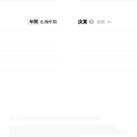
決算
年間
その他
四半期
次回
:
—