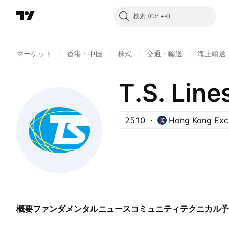
検索
マーケット
/
香港・中国
/
株式
/
交通・輸送
/
海上輸送
T.S. Line
2510
Hong Kong Exc
概要
ファンダメンタル
ニュース
コミュニティ
テクニカル
予