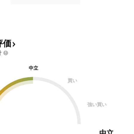
評価
計
中立
買い
強い買い
中立