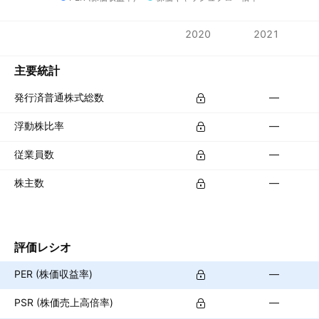
指標
2020
2021
通貨: HKD
主要統計
発行済普通株式総数
—
浮動株比率
—
従業員数
—
株主数
—
評価レシオ
PER (株価収益率)
—
PSR (株価売上高倍率)
—