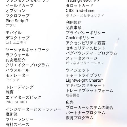
ファンダメンタルグラフ
TradingViewストア
イールドカーブ
タロットカード
オプション
C63 TradeTime
マクロマップ
ポリシーとセキュリティ
Pine Script®
利用規約
アプリ
免責事項
モバイル
プライバシーポリシー
デスクトップ
Cookieポリシー
コミュニティ
アクセシビリティ宣言
セキュリティのヒント
ソーシャルネットワーク
バグバウンティ・プログラム
ラブウォール
ステータスページ
お友達紹介
ビジネスソリューション
クリエイタープログラム
ハウスルール
ウィジェット
モデレーター
チャートライブラリ
アイデア
Lightweight Charts™
アドバンスドチャート
トレーディング
トレードプラットフォーム
教育
成長機会
エディターズピック
PINE SCRIPT
広告
ブローカーシステムの統合
インジケーターとストラテジー
パートナープログラム
魔術師
教育プログラム
フリーランサー
有料スペース