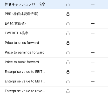
株価キャッシュフロー倍率
—
PBR (株価純資産倍率)
—
EV (企業価値)
—
EV/EBITDA倍率
—
Price to sales forward
—
Price to earnings forward
—
Price to book forward
—
Enterprise value to EBITDA forward
—
Enterprise value to EBIT forward
—
Enterprise value to revenue forward
—