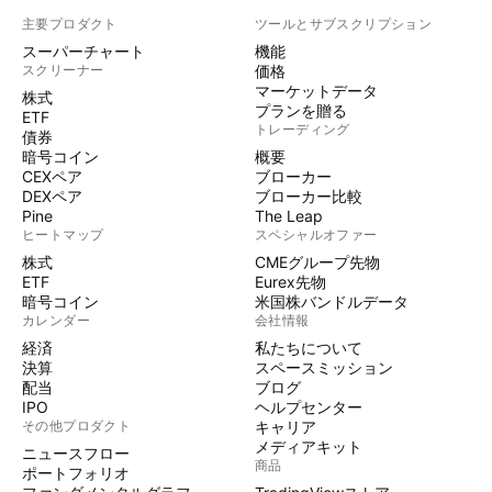
主要プロダクト
ツールとサブスクリプション
スーパーチャート
機能
スクリーナー
価格
マーケットデータ
株式
プランを贈る
ETF
トレーディング
債券
暗号コイン
概要
CEXペア
ブローカー
DEXペア
ブローカー比較
Pine
The Leap
ヒートマップ
スペシャルオファー
株式
CMEグループ先物
ETF
Eurex先物
暗号コイン
米国株バンドルデータ
カレンダー
会社情報
経済
私たちについて
決算
スペースミッション
配当
ブログ
IPO
ヘルプセンター
その他プロダクト
キャリア
メディアキット
ニュースフロー
商品
ポートフォリオ