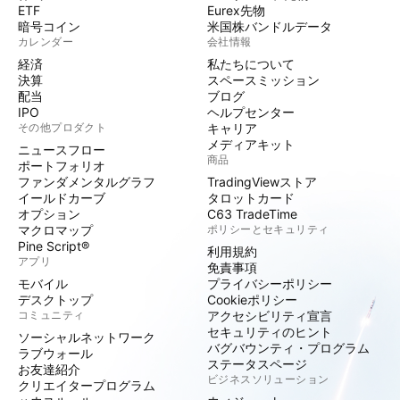
ETF
Eurex先物
暗号コイン
米国株バンドルデータ
カレンダー
会社情報
経済
私たちについて
決算
スペースミッション
配当
ブログ
IPO
ヘルプセンター
その他プロダクト
キャリア
メディアキット
ニュースフロー
商品
ポートフォリオ
ファンダメンタルグラフ
TradingViewストア
イールドカーブ
タロットカード
オプション
C63 TradeTime
マクロマップ
ポリシーとセキュリティ
Pine Script®
利用規約
アプリ
免責事項
モバイル
プライバシーポリシー
デスクトップ
Cookieポリシー
コミュニティ
アクセシビリティ宣言
セキュリティのヒント
ソーシャルネットワーク
バグバウンティ・プログラム
ラブウォール
ステータスページ
お友達紹介
ビジネスソリューション
クリエイタープログラム