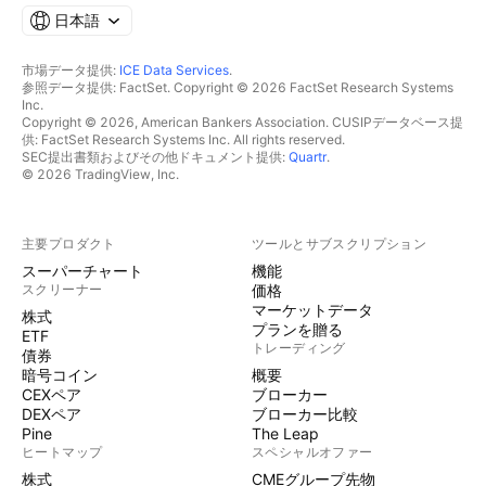
日本語
市場データ提供:
ICE Data Services
.
参照データ提供: FactSet. Copyright © 2026 FactSet Research Systems
Inc.
Copyright © 2026, American Bankers Association. CUSIPデータベース提
供: FactSet Research Systems Inc. All rights reserved.
SEC提出書類およびその他ドキュメント提供:
Quartr
.
© 2026 TradingView, Inc.
主要プロダクト
ツールとサブスクリプション
スーパーチャート
機能
スクリーナー
価格
マーケットデータ
株式
プランを贈る
ETF
トレーディング
債券
暗号コイン
概要
CEXペア
ブローカー
DEXペア
ブローカー比較
Pine
The Leap
ヒートマップ
スペシャルオファー
株式
CMEグループ先物