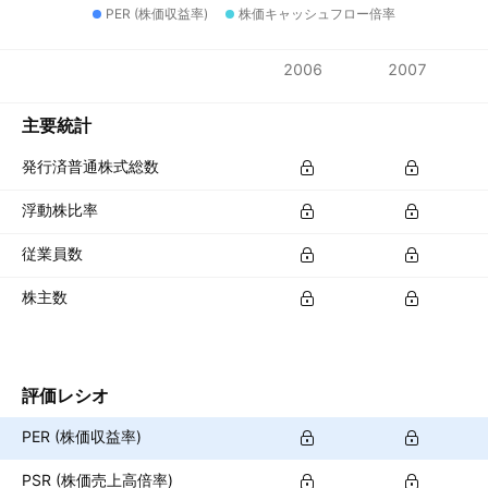
PER (株価収益率)
株価キャッシュフロー倍率
指標
2006
2007
通貨: HKD
主要統計
発行済普通株式総数
浮動株比率
従業員数
株主数
評価レシオ
PER (株価収益率)
PSR (株価売上高倍率)