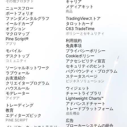
その他プロダクト
キャリア
メディアキット
ニュースフロー
商品
ポートフォリオ
ファンダメンタルグラフ
TradingViewストア
イールドカーブ
タロットカード
オプション
C63 TradeTime
マクロマップ
ポリシーとセキュリティ
Pine Script®
利用規約
アプリ
免責事項
モバイル
プライバシーポリシー
デスクトップ
Cookieポリシー
コミュニティ
アクセシビリティ宣言
セキュリティのヒント
ソーシャルネットワーク
バグバウンティ・プログラム
ラブウォール
ステータスページ
お友達紹介
ビジネスソリューション
クリエイタープログラム
ハウスルール
ウィジェット
モデレーター
チャートライブラリ
アイデア
Lightweight Charts™
アドバンスドチャート
トレーディング
トレードプラットフォーム
教育
成長機会
エディターズピック
PINE SCRIPT
広告
ブローカーシステムの統合