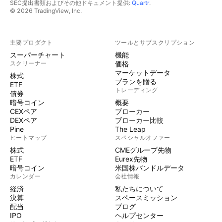
SEC提出書類およびその他ドキュメント提供:
Quartr
.
© 2026 TradingView, Inc.
主要プロダクト
ツールとサブスクリプション
スーパーチャート
機能
スクリーナー
価格
マーケットデータ
株式
プランを贈る
ETF
トレーディング
債券
暗号コイン
概要
CEXペア
ブローカー
DEXペア
ブローカー比較
Pine
The Leap
ヒートマップ
スペシャルオファー
株式
CMEグループ先物
ETF
Eurex先物
暗号コイン
米国株バンドルデータ
カレンダー
会社情報
経済
私たちについて
決算
スペースミッション
配当
ブログ
IPO
ヘルプセンター