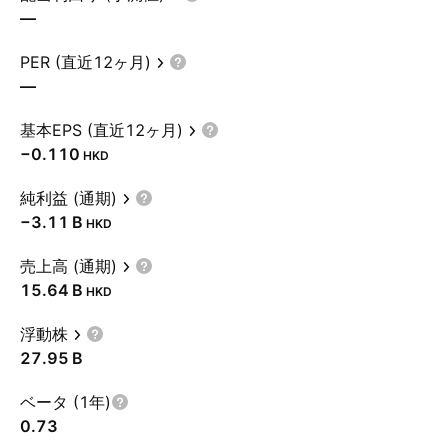
—
PER (直近12ヶ月)
—
基本EPS (直近12ヶ月)
−0.110
HKD
純利益 (通期)
‪−3.11 B‬
HKD
売上高 (通期)
‪15.64 B‬
HKD
浮動株
‪27.95 B‬
ベータ (1年)
0.73