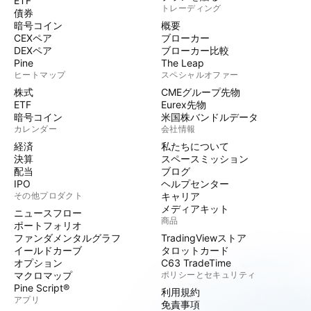
ETF
トレーディング
債券
暗号コイン
概要
CEXペア
ブローカー
DEXペア
ブローカー比較
Pine
The Leap
ヒートマップ
スペシャルオファー
株式
CMEグループ先物
ETF
Eurex先物
暗号コイン
米国株バンドルデータ
カレンダー
会社情報
経済
私たちについて
決算
スペースミッション
配当
ブログ
IPO
ヘルプセンター
その他プロダクト
キャリア
メディアキット
ニュースフロー
商品
ポートフォリオ
ファンダメンタルグラフ
TradingViewストア
イールドカーブ
タロットカード
オプション
C63 TradeTime
マクロマップ
ポリシーとセキュリティ
Pine Script®
利用規約
アプリ
免責事項