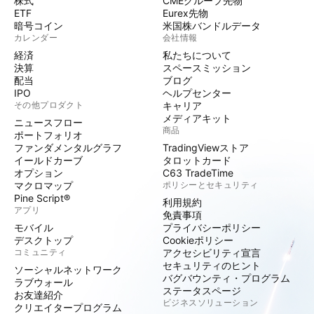
株式
CMEグループ先物
ETF
Eurex先物
暗号コイン
米国株バンドルデータ
カレンダー
会社情報
経済
私たちについて
決算
スペースミッション
配当
ブログ
IPO
ヘルプセンター
その他プロダクト
キャリア
メディアキット
ニュースフロー
商品
ポートフォリオ
ファンダメンタルグラフ
TradingViewストア
イールドカーブ
タロットカード
オプション
C63 TradeTime
マクロマップ
ポリシーとセキュリティ
Pine Script®
利用規約
アプリ
免責事項
モバイル
プライバシーポリシー
デスクトップ
Cookieポリシー
コミュニティ
アクセシビリティ宣言
セキュリティのヒント
ソーシャルネットワーク
バグバウンティ・プログラム
ラブウォール
ステータスページ
お友達紹介
ビジネスソリューション
クリエイタープログラム