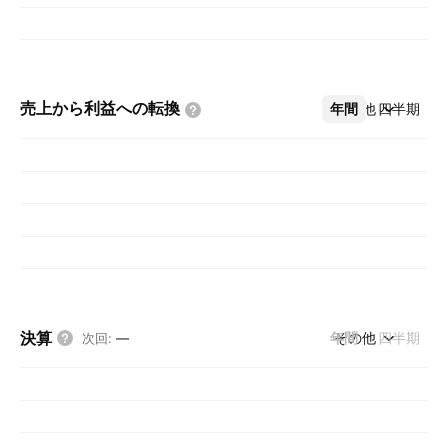
売上から利益への転換
年間
その他
四半期
決算
年間
その他
四半期
次回
:
—