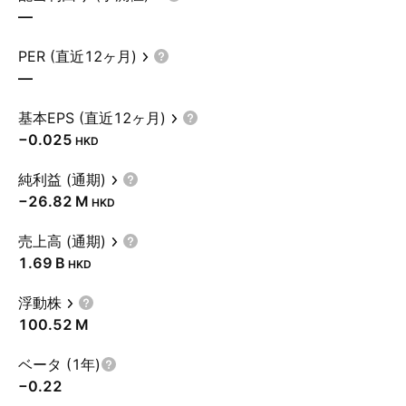
—
PER (直近12ヶ月)
—
基本EPS (直近12ヶ月)
−0.025
HKD
純利益 (通期)
‪−26.82 M‬
HKD
売上高 (通期)
‪1.69 B‬
HKD
浮動株
‪100.52 M‬
ベータ (1年)
−0.22