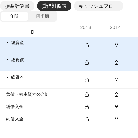
損益計算書
貸借対照表
キャッシュフロー
年間
四半期
指標
2013
2014
通貨: HKD
総資産
総負債
総資本
負債・株主資本の合計
総借入金
純借入金