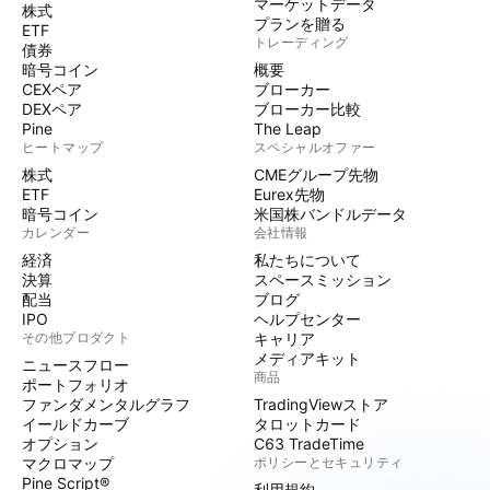
マーケットデータ
株式
プランを贈る
ETF
トレーディング
債券
暗号コイン
概要
CEXペア
ブローカー
DEXペア
ブローカー比較
Pine
The Leap
ヒートマップ
スペシャルオファー
株式
CMEグループ先物
ETF
Eurex先物
暗号コイン
米国株バンドルデータ
カレンダー
会社情報
経済
私たちについて
決算
スペースミッション
配当
ブログ
IPO
ヘルプセンター
その他プロダクト
キャリア
メディアキット
ニュースフロー
商品
ポートフォリオ
ファンダメンタルグラフ
TradingViewストア
イールドカーブ
タロットカード
オプション
C63 TradeTime
マクロマップ
ポリシーとセキュリティ
Pine Script®
利用規約