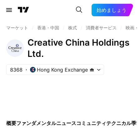
始めましょう
マーケット
/
香港・中国
/
株式
/
消費者サービス
/
映画・
Creative China Holdings
Ltd.
8368
Hong Kong Exchange
概要
ファンダメンタル
ニュース
コミュニティ
テクニカル
季