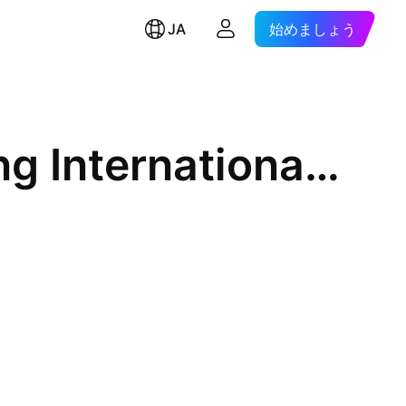
JA
始めましょう
Semiconductor Manufacturing International Corp.