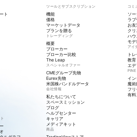
ト
ツールとサブスクリプション
コミ
ート
機能
ソー
価格
ラブ
マーケットデータ
お友
プランを贈る
クリ
トレーディング
ハウ
モデ
概要
アイ
ブローカー
ブローカー比較
トレ
The Leap
教育
スペシャルオファー
エデ
PINE
CMEグループ先物
Eurex先物
イン
米国株バンドルデータ
魔術
会社情報
フリ
有料
私たちについて
スペースミッション
ブログ
ヘルプセンター
クト
キャリア
メディアキット
ー
商品
オ
タルグラフ
TradingViewストア