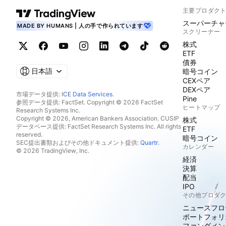
主要プロダク
スーパーチャ
MADE BY HUMANS | 人の手で作られています
スクリーナー
株式
ETF
債券
日本語
暗号コイン
CEXペア
DEXペア
市場データ提供:
ICE Data Services
.
Pine
参照データ提供: FactSet. Copyright © 2026 FactSet
ヒートマップ
Research Systems Inc.
Copyright © 2026, American Bankers Association. CUSIP
株式
データベース提供: FactSet Research Systems Inc. All rights
ETF
reserved.
暗号コイン
SEC提出書類およびその他ドキュメント提供:
Quartr
.
カレンダー
© 2026 TradingView, Inc.
経済
決算
配当
IPO
その他プロダ
ニュースフロ
ポートフォリ
ファンダメン