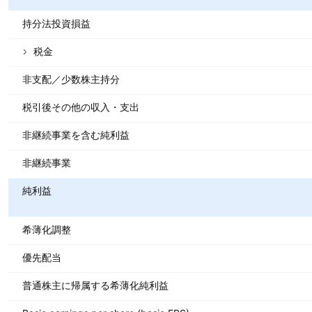
持分法投資損益
税金
非支配／少数株主持分
税引後その他の収入・支出
非継続事業を含む純利益
非継続事業
純利益
希薄化調整
優先配当
普通株主に帰属する希薄化純利益