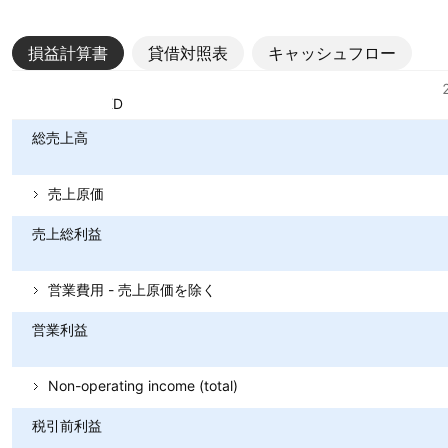
損益計算書
貸借対照表
キャッシュフロー
指標
通貨: HKD
総売上高
売上原価
売上総利益
営業費用 - 売上原価を除く
営業利益
Non-operating income (total)
税引前利益