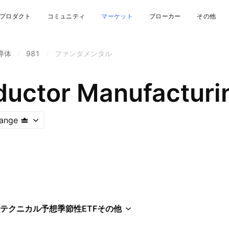
プロダクト
コミュニティ
マーケット
ブローカー
その他
導体
/
981
/
ファンダメンタル
ange
テクニカル
予想
季節性
ETF
その他