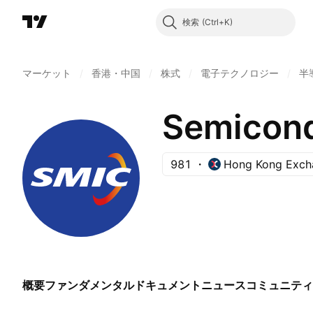
検索
マーケット
/
香港・中国
/
株式
/
電子テクノロジー
/
半
981
Hong Kong Exch
概要
ファンダメンタル
ドキュメント
ニュース
コミュニティ