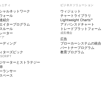
ュニティ
ビジネスソリューション
シャルネットワーク
ウィジェット
ウォール
チャートライブラリ
達紹介
Lightweight Charts™
エイタープログラム
アドバンスドチャート
スルール
トレードプラットフォーム
レーター
成長機会
デア
広告
ーディング
ブローカーシステムの統合
パートナープログラム
ィターズピック
教育プログラム
 SCRIPT
ジケーターとストラテジー
師
ーランサー
スペース