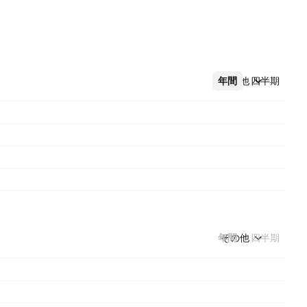
年間
その他
四半期
年間
その他
四半期