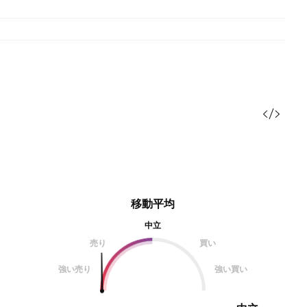
移動平均
中立
売り
買い
強い売り
強い買い