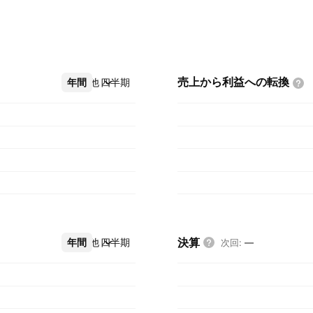
売上から利益への転換
年間
その他
四半期
決算
年間
その他
四半期
次回
:
—