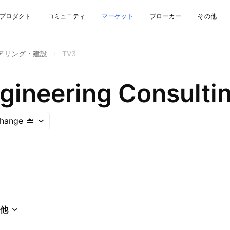
プロダクト
コミュニティ
マーケット
ブローカー
その他
アリング・建設
/
TV3
gineering Consulti
change
他