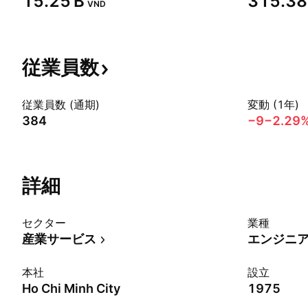
‪15.25 B‬
‪315.38 
VND
従業員数
従業員数 (通期)
変動 (1年)
384
−9
−2.29
詳細
セクター
業種
産業サービス
エンジニ
本社
設立
Ho Chi Minh City
1975