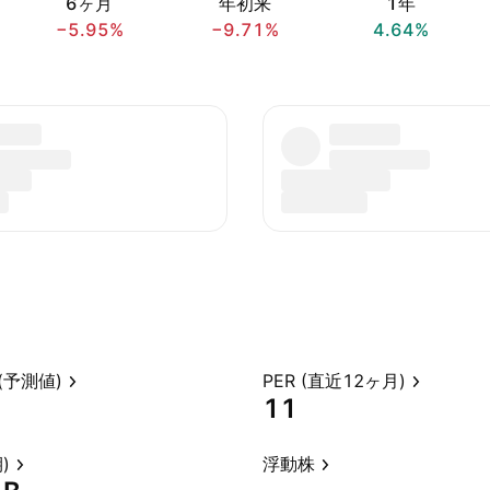
6ヶ月
年初来
1年
−5.95%
−9.71%
4.64%
(予測値)
PER (直近12ヶ月)
11
)
浮動株