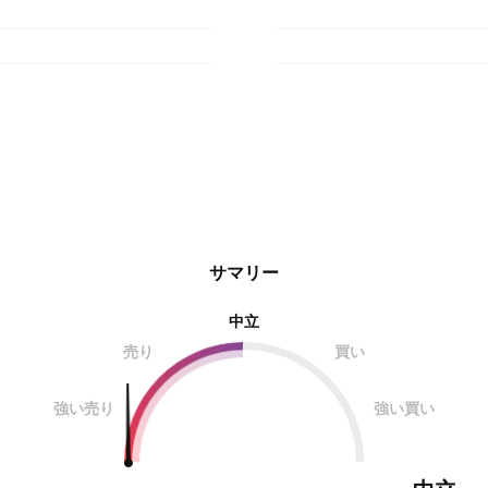
サマリー
中立
売り
買い
強い売り
強い買い