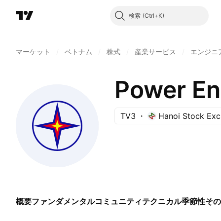
検索
マーケット
/
ベトナム
/
株式
/
産業サービス
/
エンジニ
Power En
TV3
Hanoi Stock Ex
概要
ファンダメンタル
コミュニティ
テクニカル
季節性
その