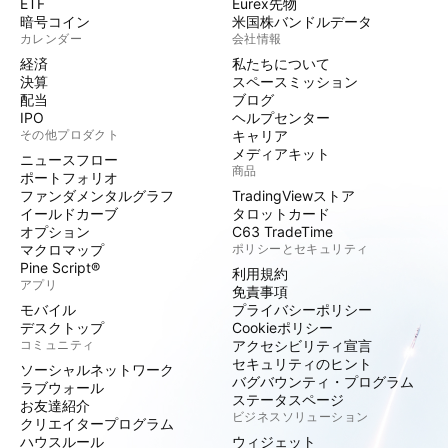
ETF
Eurex先物
暗号コイン
米国株バンドルデータ
カレンダー
会社情報
経済
私たちについて
決算
スペースミッション
配当
ブログ
IPO
ヘルプセンター
その他プロダクト
キャリア
メディアキット
ニュースフロー
商品
ポートフォリオ
ファンダメンタルグラフ
TradingViewストア
イールドカーブ
タロットカード
オプション
C63 TradeTime
マクロマップ
ポリシーとセキュリティ
Pine Script®
利用規約
アプリ
免責事項
モバイル
プライバシーポリシー
デスクトップ
Cookieポリシー
コミュニティ
アクセシビリティ宣言
セキュリティのヒント
ソーシャルネットワーク
バグバウンティ・プログラム
ラブウォール
ステータスページ
お友達紹介
ビジネスソリューション
クリエイタープログラム
ハウスルール
ウィジェット