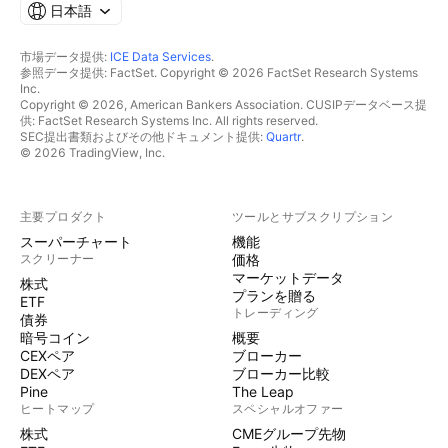
日本語
市場データ提供:
ICE Data Services
.
参照データ提供: FactSet. Copyright © 2026 FactSet Research Systems
Inc.
Copyright © 2026, American Bankers Association. CUSIPデータベース提
供: FactSet Research Systems Inc. All rights reserved.
SEC提出書類およびその他ドキュメント提供:
Quartr
.
© 2026 TradingView, Inc.
主要プロダクト
ツールとサブスクリプション
スーパーチャート
機能
スクリーナー
価格
マーケットデータ
株式
プランを贈る
ETF
トレーディング
債券
暗号コイン
概要
CEXペア
ブローカー
DEXペア
ブローカー比較
Pine
The Leap
ヒートマップ
スペシャルオファー
株式
CMEグループ先物