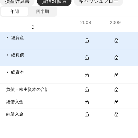
損益計算書
貸借対照表
キャッシュフロー
年間
四半期
指標
2008
2009
通貨: VND
総資産
総負債
総資本
負債・株主資本の合計
総借入金
純借入金