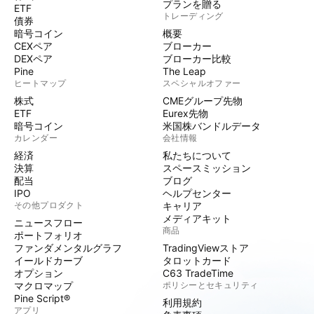
プランを贈る
ETF
トレーディング
債券
暗号コイン
概要
CEXペア
ブローカー
DEXペア
ブローカー比較
Pine
The Leap
ヒートマップ
スペシャルオファー
株式
CMEグループ先物
ETF
Eurex先物
暗号コイン
米国株バンドルデータ
カレンダー
会社情報
経済
私たちについて
決算
スペースミッション
配当
ブログ
IPO
ヘルプセンター
その他プロダクト
キャリア
メディアキット
ニュースフロー
商品
ポートフォリオ
ファンダメンタルグラフ
TradingViewストア
イールドカーブ
タロットカード
オプション
C63 TradeTime
マクロマップ
ポリシーとセキュリティ
Pine Script®
利用規約
アプリ