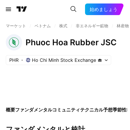
始めましょう
マーケット
/
ベトナム
/
株式
/
非エネルギー鉱物
/
林産物
Phuoc Hoa Rubber JSC
PHR
Ho Chi Minh Stock Exchange
概要
ファンダメンタル
コミュニティ
テクニカル
予想
季節性
E
ファンダメンタルと統計