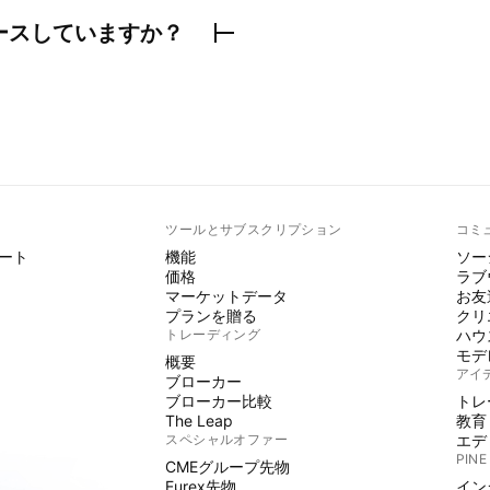
ースしていますか？
ト
ツールとサブスクリプション
コミ
ート
機能
ソー
価格
ラブ
マーケットデータ
お友
プランを贈る
クリ
トレーディング
ハウ
モデ
概要
アイ
ブローカー
ブローカー比較
トレ
The Leap
教育
スペシャルオファー
エデ
PINE
CMEグループ先物
Eurex先物
イン