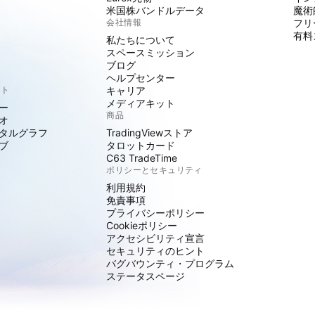
米国株バンドルデータ
魔術
会社情報
フリ
有料
私たちについて
スペースミッション
ブログ
ヘルプセンター
クト
キャリア
メディアキット
ー
商品
オ
タルグラフ
TradingViewストア
ブ
タロットカード
C63 TradeTime
ポリシーとセキュリティ
利用規約
免責事項
プライバシーポリシー
Cookieポリシー
アクセシビリティ宣言
セキュリティのヒント
バグバウンティ・プログラム
ステータスページ