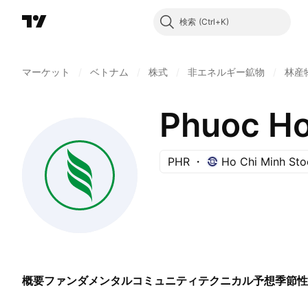
検索
マーケット
/
ベトナム
/
株式
/
非エネルギー鉱物
/
林産
Phuoc Ho
PHR
Ho Chi Minh St
概要
ファンダメンタル
コミュニティ
テクニカル
予想
季節性