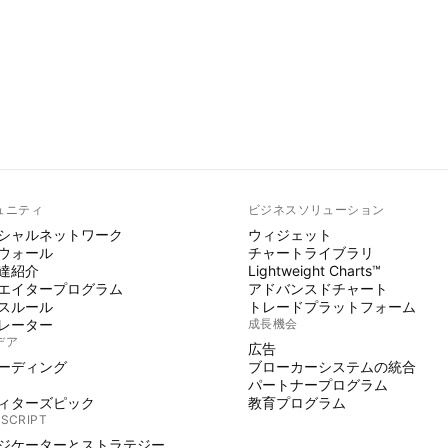
ュニティ
ビジネスソリューション
シャルネットワーク
ウィジェット
ウォール
チャートライブラリ
達紹介
Lightweight Charts™
エイタープログラム
アドバンスドチャート
スルール
トレードプラットフォーム
レーター
成長機会
デア
広告
ーディング
ブローカーシステムの統合
パートナープログラム
ィターズピック
教育プログラム
 SCRIPT
ジケーターとストラテジー