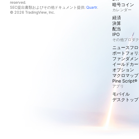
reserved.
暗号コイン
SEC提出書類およびその他ドキュメント提供:
Quartr
.
カレンダー
© 2026 TradingView, Inc.
経済
決算
配当
IPO
その他プロダ
ニュースフロ
ポートフォリ
ファンダメン
イールドカー
オプション
マクロマップ
Pine Script®
アプリ
モバイル
デスクトップ