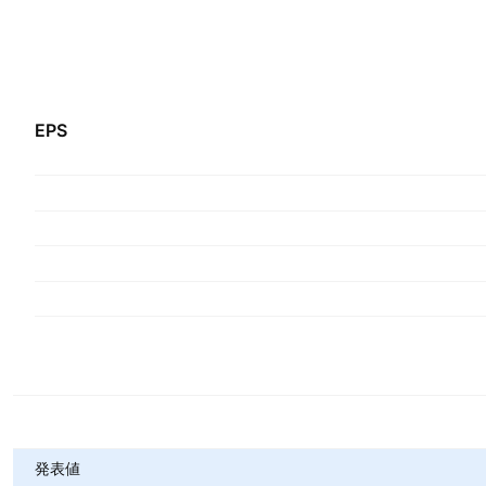
EPS
指標
発表値