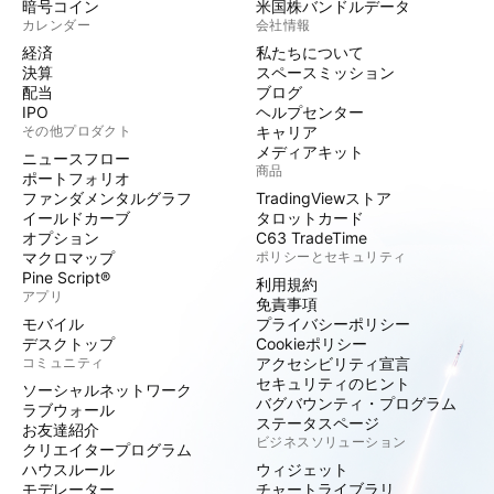
暗号コイン
米国株バンドルデータ
カレンダー
会社情報
経済
私たちについて
決算
スペースミッション
配当
ブログ
IPO
ヘルプセンター
その他プロダクト
キャリア
メディアキット
ニュースフロー
商品
ポートフォリオ
ファンダメンタルグラフ
TradingViewストア
イールドカーブ
タロットカード
オプション
C63 TradeTime
マクロマップ
ポリシーとセキュリティ
Pine Script®
利用規約
アプリ
免責事項
モバイル
プライバシーポリシー
デスクトップ
Cookieポリシー
コミュニティ
アクセシビリティ宣言
セキュリティのヒント
ソーシャルネットワーク
バグバウンティ・プログラム
ラブウォール
ステータスページ
お友達紹介
ビジネスソリューション
クリエイタープログラム
ハウスルール
ウィジェット
モデレーター
チャートライブラリ