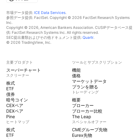
市場データ提供:
ICE Data Services
.
参照データ提供: FactSet. Copyright © 2026 FactSet Research Systems
Inc.
Copyright © 2026, American Bankers Association. CUSIPデータベース提
供: FactSet Research Systems Inc. All rights reserved.
SEC提出書類およびその他ドキュメント提供:
Quartr
.
© 2026 TradingView, Inc.
主要プロダクト
ツールとサブスクリプション
スーパーチャート
機能
スクリーナー
価格
マーケットデータ
株式
プランを贈る
ETF
トレーディング
債券
暗号コイン
概要
CEXペア
ブローカー
DEXペア
ブローカー比較
Pine
The Leap
ヒートマップ
スペシャルオファー
株式
CMEグループ先物
ETF
Eurex先物