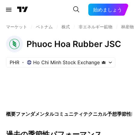
始めましょう
マーケット
/
ベトナム
/
株式
/
非エネルギー鉱物
/
林産物
Phuoc Hoa Rubber JSC
PHR
Ho Chi Minh Stock Exchange
概要
ファンダメンタル
コミュニティ
テクニカル
予想
季節性
E
過去の季節性パフォーマンス