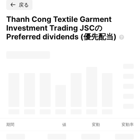
戻る
Thanh Cong Textile Garment
Investment Trading JSCの
Preferred dividends
(優先配当)
期間
値
変動
変動率