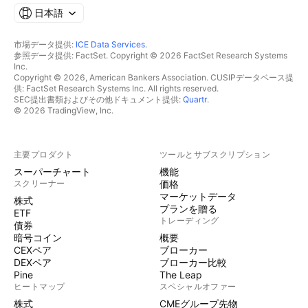
日本語
市場データ提供:
ICE Data Services
.
参照データ提供: FactSet. Copyright © 2026 FactSet Research Systems
Inc.
Copyright © 2026, American Bankers Association. CUSIPデータベース提
供: FactSet Research Systems Inc. All rights reserved.
SEC提出書類およびその他ドキュメント提供:
Quartr
.
© 2026 TradingView, Inc.
主要プロダクト
ツールとサブスクリプション
スーパーチャート
機能
スクリーナー
価格
マーケットデータ
株式
プランを贈る
ETF
トレーディング
債券
暗号コイン
概要
CEXペア
ブローカー
DEXペア
ブローカー比較
Pine
The Leap
ヒートマップ
スペシャルオファー
株式
CMEグループ先物