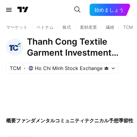
始めましょう
マーケット
/
ベトナム
/
株式
/
素材産業
/
繊維
/
TCM
Thanh Cong Textile
Garment Investment
Trading JSC
TCM
Ho Chi Minh Stock Exchange
概要
ファンダメンタル
コミュニティ
テクニカル
予想
季節性