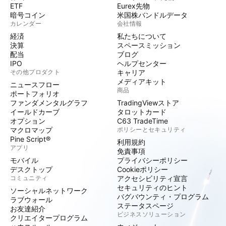
ETF
Eurex先物
暗号コイン
米国株バンドルデータ
カレンダー
会社情報
経済
私たちについて
決算
スペースミッション
配当
ブログ
IPO
ヘルプセンター
その他プロダクト
キャリア
メディアキット
ニュースフロー
商品
ポートフォリオ
ファンダメンタルグラフ
TradingViewストア
イールドカーブ
タロットカード
オプション
C63 TradeTime
マクロマップ
ポリシーとセキュリティ
Pine Script®
利用規約
アプリ
免責事項
モバイル
プライバシーポリシー
デスクトップ
Cookieポリシー
コミュニティ
アクセシビリティ宣言
セキュリティのヒント
ソーシャルネットワーク
バグバウンティ・プログラム
ラブウォール
ステータスページ
お友達紹介
ビジネスソリューション
クリエイタープログラム