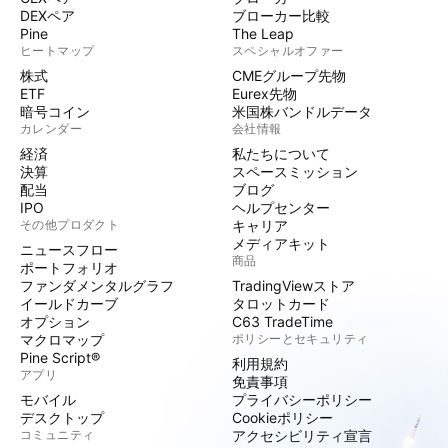
DEXペア
ブローカー比較
Pine
The Leap
ヒートマップ
スペシャルオファー
株式
CMEグループ先物
ETF
Eurex先物
暗号コイン
米国株バンドルデータ
カレンダー
会社情報
経済
私たちについて
決算
スペースミッション
配当
ブログ
IPO
ヘルプセンター
その他プロダクト
キャリア
メディアキット
ニュースフロー
商品
ポートフォリオ
ファンダメンタルグラフ
TradingViewストア
イールドカーブ
タロットカード
オプション
C63 TradeTime
マクロマップ
ポリシーとセキュリティ
Pine Script®
利用規約
アプリ
免責事項
モバイル
プライバシーポリシー
デスクトップ
Cookieポリシー
コミュニティ
アクセシビリティ宣言