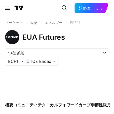
始めましょう
マーケット
/
先物
/
エネルギー
/
ECF1!
EUA Futures
つなぎ足
ECF1!
ICE Endex
概要
コミュニティ
テクニカル
フォワードカーブ
季節性
限月