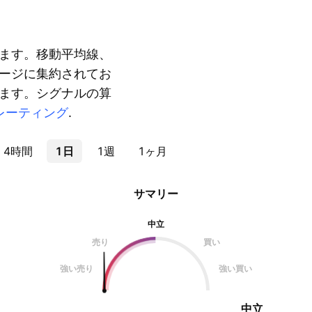
ます。移動平均線、
ージに集約されてお
ます。シグナルの算
レーティング
.
4時間
1日
1週
1ヶ月
サマリー
中立
売り
買い
強い売り
強い買い
中立