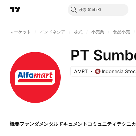
検索
マーケット
/
インドネシア
/
株式
/
小売業
/
食品小売
/
PT Sumber
AMRT
Indonesia Sto
概要
ファンダメンタル
ドキュメント
コミュニティ
テクニカ