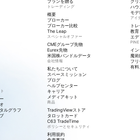
プランを贈る
クリ
トレーディング
ハウ
モデ
概要
アイ
ブローカー
ブローカー比較
トレ
The Leap
教育
スペシャルオファー
エデ
PINE
CMEグループ先物
Eurex先物
イン
米国株バンドルデータ
魔術
会社情報
フリ
有料
私たちについて
スペースミッション
ブログ
ヘルプセンター
クト
キャリア
メディアキット
ー
商品
オ
タルグラフ
TradingViewストア
ブ
タロットカード
C63 TradeTime
ポリシーとセキュリティ
利用規約
免責事項