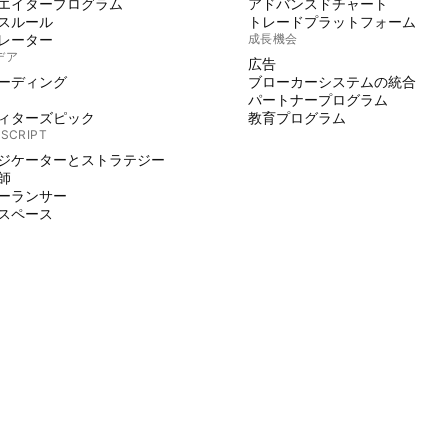
エイタープログラム
アドバンスドチャート
スルール
トレードプラットフォーム
レーター
成長機会
デア
広告
ーディング
ブローカーシステムの統合
パートナープログラム
ィターズピック
教育プログラム
 SCRIPT
ジケーターとストラテジー
師
ーランサー
スペース