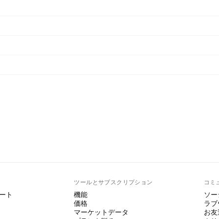
ト
ツールとサブスクリプション
コミ
ート
機能
ソー
価格
ラブ
マーケットデータ
お友