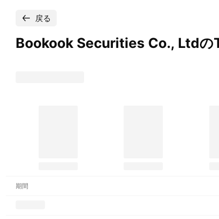
戻る
Bookook Securities Co., Ltd
期間