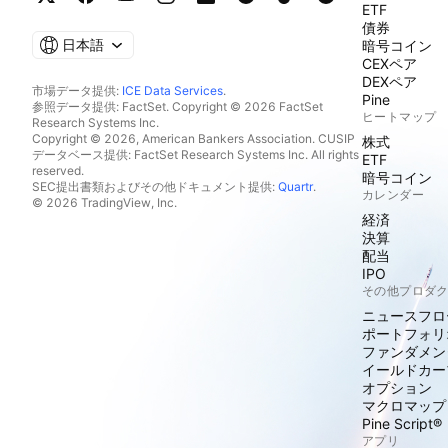
ETF
債券
日本語
暗号コイン
CEXペア
DEXペア
市場データ提供:
ICE Data Services
.
Pine
参照データ提供: FactSet. Copyright © 2026 FactSet
ヒートマップ
Research Systems Inc.
Copyright © 2026, American Bankers Association. CUSIP
株式
データベース提供: FactSet Research Systems Inc. All rights
ETF
reserved.
暗号コイン
SEC提出書類およびその他ドキュメント提供:
Quartr
.
カレンダー
© 2026 TradingView, Inc.
経済
決算
配当
IPO
その他プロダ
ニュースフロ
ポートフォリ
ファンダメン
イールドカー
オプション
マクロマップ
Pine Script®
アプリ