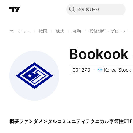
検索
マーケット
/
韓国
/
株式
/
金融
/
投資銀行・ブローカー
Bookook S
001270
Korea Stock
概要
ファンダメンタル
コミュニティ
テクニカル
季節性
ETF