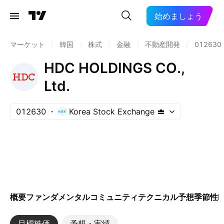
始めましょう
マーケット
/
韓国
/
株式
/
金融
/
不動産開発
/
012630
HDC HOLDINGS CO.,
Ltd.
012630
Korea Stock Exchange
概要
ファンダメンタル
コミュニティ
テクニカル
予想
季節性
E
目標株価
予想・実績