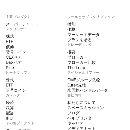
主要プロダクト
ツールとサブスクリプション
スーパーチャート
機能
スクリーナー
価格
マーケットデータ
株式
プランを贈る
ETF
トレーディング
債券
暗号コイン
概要
CEXペア
ブローカー
DEXペア
ブローカー比較
Pine
The Leap
ヒートマップ
スペシャルオファー
株式
CMEグループ先物
ETF
Eurex先物
暗号コイン
米国株バンドルデータ
カレンダー
会社情報
経済
私たちについて
決算
スペースミッション
配当
ブログ
IPO
ヘルプセンター
その他プロダクト
キャリア
メディアキット