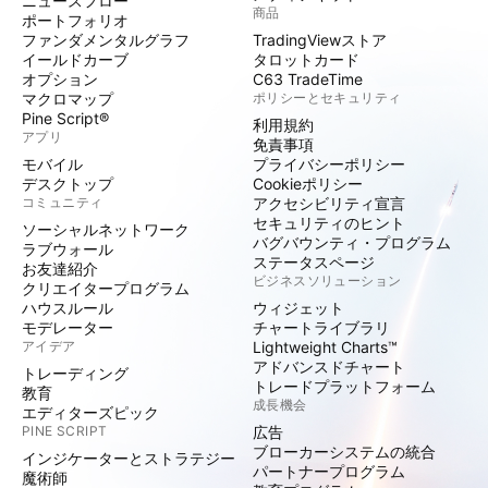
ニュースフロー
商品
ポートフォリオ
ファンダメンタルグラフ
TradingViewストア
イールドカーブ
タロットカード
オプション
C63 TradeTime
マクロマップ
ポリシーとセキュリティ
Pine Script®
利用規約
アプリ
免責事項
モバイル
プライバシーポリシー
デスクトップ
Cookieポリシー
コミュニティ
アクセシビリティ宣言
セキュリティのヒント
ソーシャルネットワーク
バグバウンティ・プログラム
ラブウォール
ステータスページ
お友達紹介
ビジネスソリューション
クリエイタープログラム
ハウスルール
ウィジェット
モデレーター
チャートライブラリ
アイデア
Lightweight Charts™
アドバンスドチャート
トレーディング
トレードプラットフォーム
教育
成長機会
エディターズピック
PINE SCRIPT
広告
ブローカーシステムの統合
インジケーターとストラテジー
パートナープログラム
魔術師