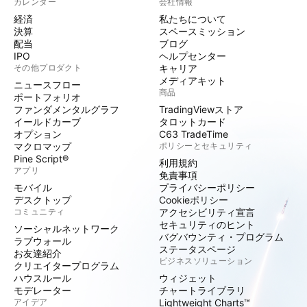
カレンダー
会社情報
経済
私たちについて
決算
スペースミッション
配当
ブログ
IPO
ヘルプセンター
その他プロダクト
キャリア
メディアキット
ニュースフロー
商品
ポートフォリオ
ファンダメンタルグラフ
TradingViewストア
イールドカーブ
タロットカード
オプション
C63 TradeTime
マクロマップ
ポリシーとセキュリティ
Pine Script®
利用規約
アプリ
免責事項
モバイル
プライバシーポリシー
デスクトップ
Cookieポリシー
コミュニティ
アクセシビリティ宣言
セキュリティのヒント
ソーシャルネットワーク
バグバウンティ・プログラム
ラブウォール
ステータスページ
お友達紹介
ビジネスソリューション
クリエイタープログラム
ハウスルール
ウィジェット
モデレーター
チャートライブラリ
アイデア
Lightweight Charts™