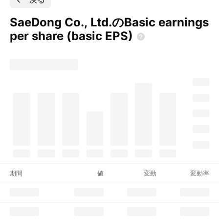
SaeDong Co., Ltd.のBasic earnings
per share (basic
EPS)
期間
値
変動
変動率