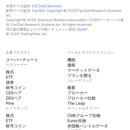
市場データ提供:
ICE Data Services
.
参照データ提供: FactSet. Copyright © 2026 FactSet Research Systems
Inc.
Copyright © 2026, American Bankers Association. CUSIPデータベース提
供: FactSet Research Systems Inc. All rights reserved.
SEC提出書類およびその他ドキュメント提供:
Quartr
.
© 2026 TradingView, Inc.
主要プロダクト
ツールとサブスクリプション
スーパーチャート
機能
スクリーナー
価格
マーケットデータ
株式
プランを贈る
ETF
トレーディング
債券
暗号コイン
概要
CEXペア
ブローカー
DEXペア
ブローカー比較
Pine
The Leap
ヒートマップ
スペシャルオファー
株式
CMEグループ先物
ETF
Eurex先物
暗号コイン
米国株バンドルデータ