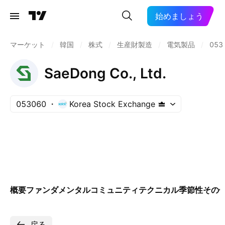
始めましょう
マーケット
/
韓国
/
株式
/
生産財製造
/
電気製品
/
053
SaeDong Co., Ltd.
053060
Korea Stock Exchange
概要
ファンダメンタル
コミュニティ
テクニカル
季節性
その
戻る