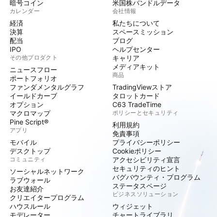
暗号コイン
米国株バンドルデータ
カレンダー
会社情報
経済
私たちについて
決算
スペースミッション
配当
ブログ
IPO
ヘルプセンター
その他プロダクト
キャリア
メディアキット
ニュースフロー
商品
ポートフォリオ
ファンダメンタルグラフ
TradingViewストア
イールドカーブ
タロットカード
オプション
C63 TradeTime
マクロマップ
ポリシーとセキュリティ
Pine Script®
利用規約
アプリ
免責事項
モバイル
プライバシーポリシー
デスクトップ
Cookieポリシー
コミュニティ
アクセシビリティ宣言
セキュリティのヒント
ソーシャルネットワーク
バグバウンティ・プログラム
ラブウォール
ステータスページ
お友達紹介
ビジネスソリューション
クリエイタープログラム
ハウスルール
ウィジェット
モデレーター
チャートライブラリ