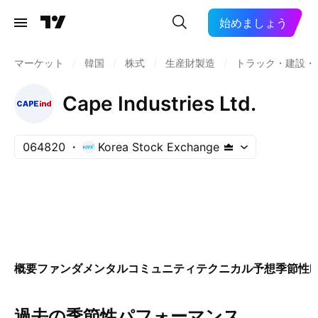
始めましょう
マーケット
/
韓国
/
株式
/
生産財製造
/
トラック・建設・
Cape Industries Ltd.
064820
Korea Stock Exchange
概要
ファンダメンタル
コミュニティ
テクニカル
予想
季節性
E
過去の季節性パフォーマンス