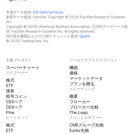
市場データ提供:
ICE Data Services
.
参照データ提供: FactSet. Copyright © 2026 FactSet Research Systems
Inc.
Copyright © 2026, American Bankers Association. CUSIPデータベース提
供: FactSet Research Systems Inc. All rights reserved.
SEC提出書類およびその他ドキュメント提供:
Quartr
.
© 2026 TradingView, Inc.
主要プロダクト
ツールとサブスクリプション
スーパーチャート
機能
スクリーナー
価格
マーケットデータ
株式
プランを贈る
ETF
トレーディング
債券
暗号コイン
概要
CEXペア
ブローカー
DEXペア
ブローカー比較
Pine
The Leap
ヒートマップ
スペシャルオファー
株式
CMEグループ先物
ETF
Eurex先物