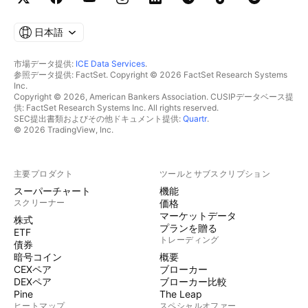
日本語
市場データ提供:
ICE Data Services
.
参照データ提供: FactSet. Copyright © 2026 FactSet Research Systems
Inc.
Copyright © 2026, American Bankers Association. CUSIPデータベース提
供: FactSet Research Systems Inc. All rights reserved.
SEC提出書類およびその他ドキュメント提供:
Quartr
.
© 2026 TradingView, Inc.
主要プロダクト
ツールとサブスクリプション
スーパーチャート
機能
スクリーナー
価格
マーケットデータ
株式
プランを贈る
ETF
トレーディング
債券
暗号コイン
概要
CEXペア
ブローカー
DEXペア
ブローカー比較
Pine
The Leap
ヒートマップ
スペシャルオファー