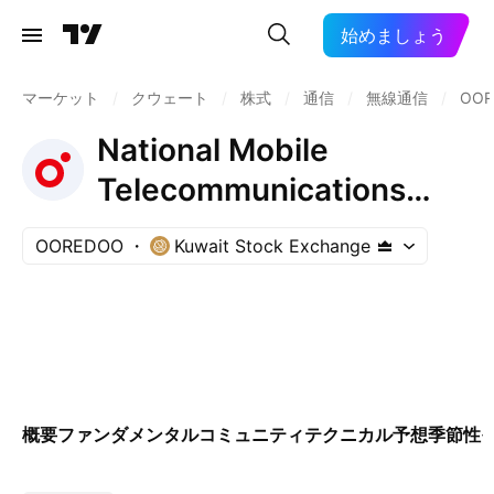
始めましょう
マーケット
/
クウェート
/
株式
/
通信
/
無線通信
/
OOR
National Mobile
Telecommunications
Company K.S.C.
OOREDOO
Kuwait Stock Exchange
概要
ファンダメンタル
コミュニティ
テクニカル
予想
季節性