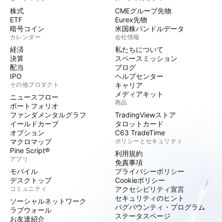
株式
CMEグループ先物
ETF
Eurex先物
暗号コイン
米国株バンドルデータ
カレンダー
会社情報
経済
私たちについて
決算
スペースミッション
配当
ブログ
IPO
ヘルプセンター
その他プロダクト
キャリア
メディアキット
ニュースフロー
商品
ポートフォリオ
ファンダメンタルグラフ
TradingViewストア
イールドカーブ
タロットカード
オプション
C63 TradeTime
マクロマップ
ポリシーとセキュリティ
Pine Script®
利用規約
アプリ
免責事項
モバイル
プライバシーポリシー
デスクトップ
Cookieポリシー
コミュニティ
アクセシビリティ宣言
セキュリティのヒント
ソーシャルネットワーク
バグバウンティ・プログラム
ラブウォール
ステータスページ
お友達紹介