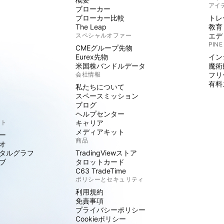
アイ
ブローカー
ブローカー比較
トレ
The Leap
教育
スペシャルオファー
エデ
PINE
CMEグループ先物
Eurex先物
イン
米国株バンドルデータ
魔術
会社情報
フリ
有料
私たちについて
スペースミッション
ブログ
ヘルプセンター
クト
キャリア
メディアキット
ー
商品
オ
タルグラフ
TradingViewストア
ブ
タロットカード
C63 TradeTime
ポリシーとセキュリティ
利用規約
免責事項
プライバシーポリシー
Cookieポリシー