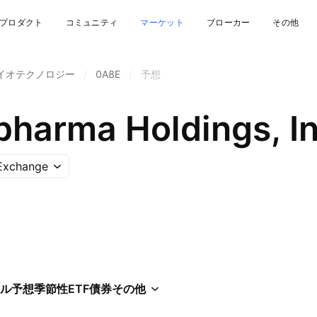
プロダクト
コミュニティ
マーケット
ブローカー
その他
イオテクノロジー
/
0A8E
/
予想
pharma Holdings, In
Exchange
ル
予想
季節性
ETF
債券
その他