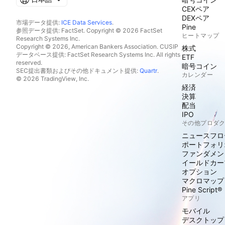
CEXペア
DEXペア
市場データ提供:
ICE Data Services
.
Pine
参照データ提供: FactSet. Copyright © 2026 FactSet
ヒートマップ
Research Systems Inc.
Copyright © 2026, American Bankers Association. CUSIP
株式
データベース提供: FactSet Research Systems Inc. All rights
ETF
reserved.
暗号コイン
SEC提出書類およびその他ドキュメント提供:
Quartr
.
カレンダー
© 2026 TradingView, Inc.
経済
決算
配当
IPO
その他プロダ
ニュースフロ
ポートフォリ
ファンダメン
イールドカー
オプション
マクロマップ
Pine Script®
アプリ
モバイル
デスクトップ