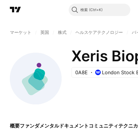
検索
マーケット
/
英国
/
株式
/
ヘルスケアテクノロジー
/
バ
Xeris Bio
0A8E
London Stock 
概要
ファンダメンタル
ドキュメント
コミュニティ
テクニカ