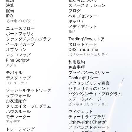
決算
スペースミッション
配当
ブログ
IPO
ヘルプセンター
その他プロダクト
キャリア
メディアキット
ニュースフロー
商品
ポートフォリオ
ファンダメンタルグラフ
TradingViewストア
イールドカーブ
タロットカード
オプション
C63 TradeTime
マクロマップ
ポリシーとセキュリティ
Pine Script®
利用規約
アプリ
免責事項
モバイル
プライバシーポリシー
デスクトップ
Cookieポリシー
コミュニティ
アクセシビリティ宣言
セキュリティのヒント
ソーシャルネットワーク
バグバウンティ・プログラム
ラブウォール
ステータスページ
お友達紹介
ビジネスソリューション
クリエイタープログラム
ハウスルール
ウィジェット
モデレーター
チャートライブラリ
アイデア
Lightweight Charts™
アドバンスドチャート
トレーディング