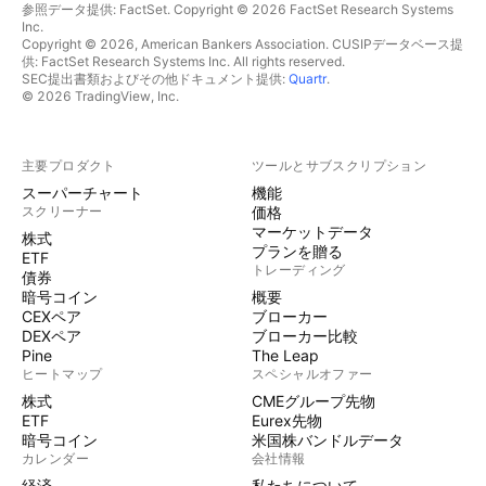
参照データ提供: FactSet. Copyright © 2026 FactSet Research Systems
Inc.
Copyright © 2026, American Bankers Association. CUSIPデータベース提
供: FactSet Research Systems Inc. All rights reserved.
SEC提出書類およびその他ドキュメント提供:
Quartr
.
© 2026 TradingView, Inc.
主要プロダクト
ツールとサブスクリプション
スーパーチャート
機能
スクリーナー
価格
マーケットデータ
株式
プランを贈る
ETF
トレーディング
債券
暗号コイン
概要
CEXペア
ブローカー
DEXペア
ブローカー比較
Pine
The Leap
ヒートマップ
スペシャルオファー
株式
CMEグループ先物
ETF
Eurex先物
暗号コイン
米国株バンドルデータ
カレンダー
会社情報
経済
私たちについて