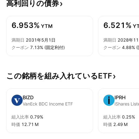
高利回りの債券
6.953%
6.521%
YTM
Y
満期日
2031年5月1日
満期日
2028年1
クーポン
7.13% (固定利付)
クーポン
4.88%
この銘柄を組み入れているETF
BIZD
IPRH
VanEck BDC Income ETF
組入比率
0.79%
組入比率
0.25%
時価
‪12.71 M‬
時価
‪2.49 M‬