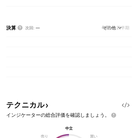
決算
年間
その他
四半期
次回
:
—
テクニカル
インジケーターの総合評価を確認しましょう。
中立
売り
買い