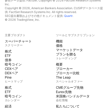
参照データ提供: FactSet. Copyright © 2026 FactSet Research Systems
Inc.
Copyright © 2026, American Bankers Association. CUSIPデータベース提
供: FactSet Research Systems Inc. All rights reserved.
SEC提出書類およびその他ドキュメント提供:
Quartr
.
© 2026 TradingView, Inc.
主要プロダクト
ツールとサブスクリプション
スーパーチャート
機能
スクリーナー
価格
マーケットデータ
株式
プランを贈る
ETF
トレーディング
債券
暗号コイン
概要
CEXペア
ブローカー
DEXペア
ブローカー比較
Pine
The Leap
ヒートマップ
スペシャルオファー
株式
CMEグループ先物
ETF
Eurex先物
暗号コイン
米国株バンドルデータ
カレンダー
会社情報
経済
私たちについて