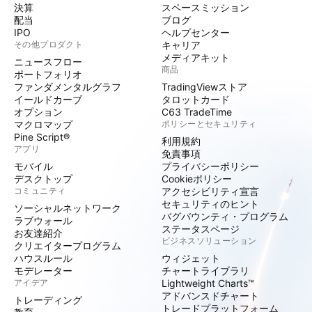
決算
スペースミッション
配当
ブログ
IPO
ヘルプセンター
その他プロダクト
キャリア
メディアキット
ニュースフロー
商品
ポートフォリオ
ファンダメンタルグラフ
TradingViewストア
イールドカーブ
タロットカード
オプション
C63 TradeTime
マクロマップ
ポリシーとセキュリティ
Pine Script®
利用規約
アプリ
免責事項
モバイル
プライバシーポリシー
デスクトップ
Cookieポリシー
コミュニティ
アクセシビリティ宣言
セキュリティのヒント
ソーシャルネットワーク
バグバウンティ・プログラム
ラブウォール
ステータスページ
お友達紹介
ビジネスソリューション
クリエイタープログラム
ハウスルール
ウィジェット
モデレーター
チャートライブラリ
アイデア
Lightweight Charts™
アドバンスドチャート
トレーディング
トレードプラットフォーム