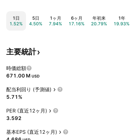
1日
5日
1ヶ月
6ヶ月
年初来
1年
1.52%
4.50%
7.94%
17.16%
20.79%
19.93%
1
主要統計
時価総額
‪671.00 M‬
USD
配当利回り (予測値)
5.71%
PER (直近12ヶ月)
3.592
基本EPS (直近12ヶ月)
4.686
USD