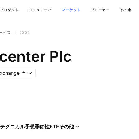
プロダクト
コミュニティ
マーケット
ブローカー
その他
サービス
/
CCC
enter Plc
Exchange
テクニカル
予想
季節性
ETF
その他