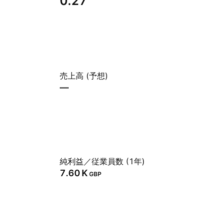
0.27
売上高 (予想)
—
純利益／従業員数 (1年)
‪7.60 K‬
GBP