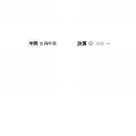
決算
年間
その他
四半期
次回
:
—