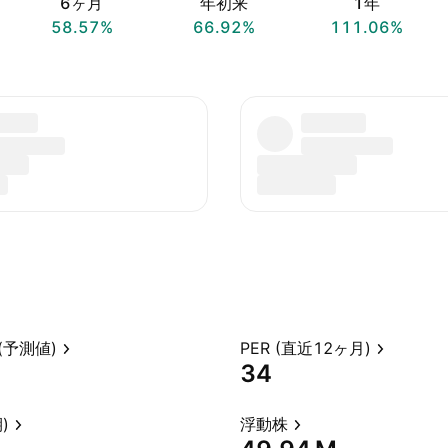
6ヶ月
年初来
1年
58.57%
66.92%
111.06%
(予測値)
PER (直近12ヶ月)
34
)
浮動株