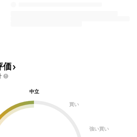
評価
計
中立
買い
強い買い