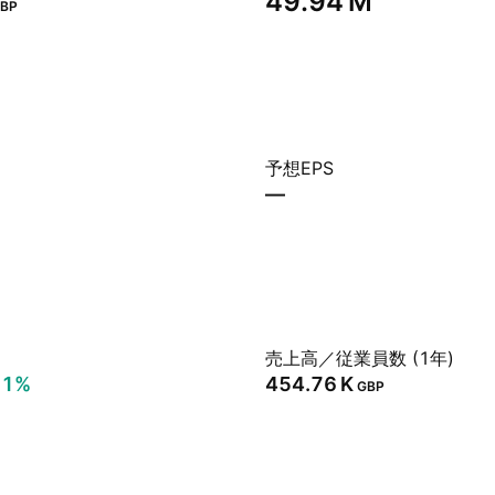
‪49.94 M‬
BP
予想EPS
—
売上高／従業員数 (1年)
71%
‪454.76 K‬
GBP