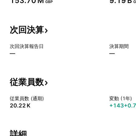
‪153.70 M‬
‪9.19 B‬
GBP
G
次回決算
次回決算報告日
決算期間
—
—
従業員数
従業員数 (通期)
変動 (1年)
‪20.22 K‬
+143
+0.
詳細