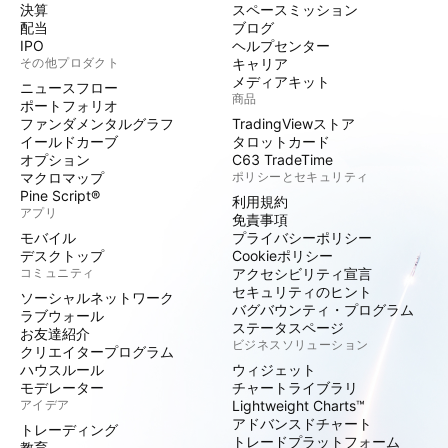
決算
スペースミッション
配当
ブログ
IPO
ヘルプセンター
その他プロダクト
キャリア
メディアキット
ニュースフロー
商品
ポートフォリオ
ファンダメンタルグラフ
TradingViewストア
イールドカーブ
タロットカード
オプション
C63 TradeTime
マクロマップ
ポリシーとセキュリティ
Pine Script®
利用規約
アプリ
免責事項
モバイル
プライバシーポリシー
デスクトップ
Cookieポリシー
コミュニティ
アクセシビリティ宣言
セキュリティのヒント
ソーシャルネットワーク
バグバウンティ・プログラム
ラブウォール
ステータスページ
お友達紹介
ビジネスソリューション
クリエイタープログラム
ハウスルール
ウィジェット
モデレーター
チャートライブラリ
アイデア
Lightweight Charts™
アドバンスドチャート
トレーディング
トレードプラットフォーム
教育