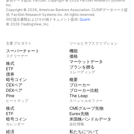
参照データ提供: FactSet. Copyright © 2026 FactSet Research Systems
Inc.
Copyright © 2026, American Bankers Association. CUSIPデータベース提
供: FactSet Research Systems Inc. All rights reserved.
SEC提出書類およびその他ドキュメント提供:
Quartr
.
© 2026 TradingView, Inc.
主要プロダクト
ツールとサブスクリプション
スーパーチャート
機能
スクリーナー
価格
マーケットデータ
株式
プランを贈る
ETF
トレーディング
債券
暗号コイン
概要
CEXペア
ブローカー
DEXペア
ブローカー比較
Pine
The Leap
ヒートマップ
スペシャルオファー
株式
CMEグループ先物
ETF
Eurex先物
暗号コイン
米国株バンドルデータ
カレンダー
会社情報
経済
私たちについて