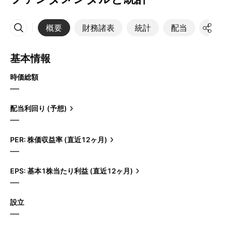
概要
財務諸表
統計
配当
決算
その他
基本情報
時価総額
—
配当利回り (予想)
—
PER: 株価収益率 (直近12ヶ月)
—
EPS: 基本1株当たり利益 (直近12ヶ月)
—
設立
—