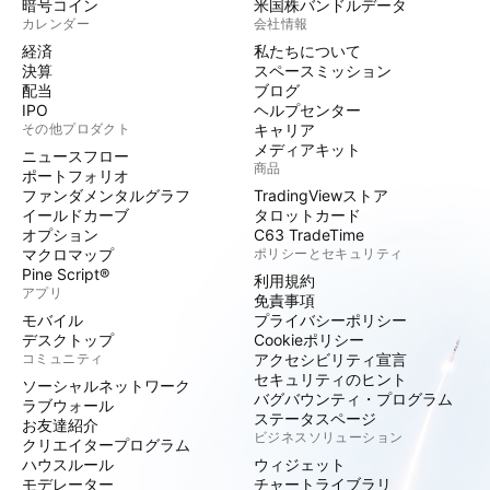
暗号コイン
米国株バンドルデータ
カレンダー
会社情報
経済
私たちについて
決算
スペースミッション
配当
ブログ
IPO
ヘルプセンター
その他プロダクト
キャリア
メディアキット
ニュースフロー
商品
ポートフォリオ
ファンダメンタルグラフ
TradingViewストア
イールドカーブ
タロットカード
オプション
C63 TradeTime
マクロマップ
ポリシーとセキュリティ
Pine Script®
利用規約
アプリ
免責事項
モバイル
プライバシーポリシー
デスクトップ
Cookieポリシー
コミュニティ
アクセシビリティ宣言
セキュリティのヒント
ソーシャルネットワーク
バグバウンティ・プログラム
ラブウォール
ステータスページ
お友達紹介
ビジネスソリューション
クリエイタープログラム
ハウスルール
ウィジェット
モデレーター
チャートライブラリ