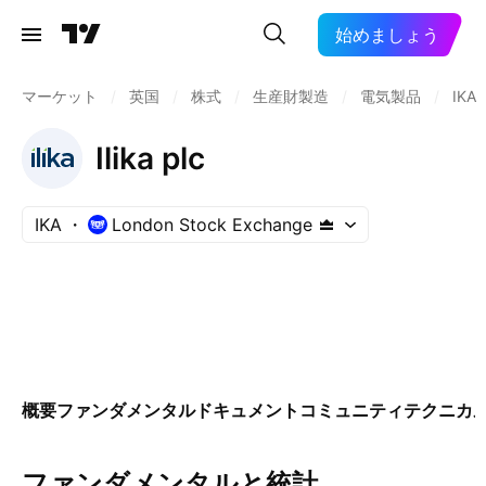
始めましょう
マーケット
/
英国
/
株式
/
生産財製造
/
電気製品
/
IKA
Ilika plc
IKA
London Stock Exchange
概要
ファンダメンタル
ドキュメント
コミュニティ
テクニカ
ファンダメンタルと統計