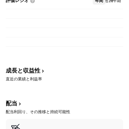
評価レシオ
年間
その他
四半期
成長と収益性
直近の業績と利益率
配当
配当利回り、その推移と持続可能性