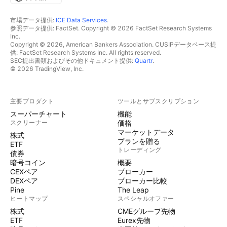
市場データ提供:
ICE Data Services
.
参照データ提供: FactSet. Copyright © 2026 FactSet Research Systems
Inc.
Copyright © 2026, American Bankers Association. CUSIPデータベース提
供: FactSet Research Systems Inc. All rights reserved.
SEC提出書類およびその他ドキュメント提供:
Quartr
.
© 2026 TradingView, Inc.
主要プロダクト
ツールとサブスクリプション
スーパーチャート
機能
スクリーナー
価格
マーケットデータ
株式
プランを贈る
ETF
トレーディング
債券
暗号コイン
概要
CEXペア
ブローカー
DEXペア
ブローカー比較
Pine
The Leap
ヒートマップ
スペシャルオファー
株式
CMEグループ先物
ETF
Eurex先物