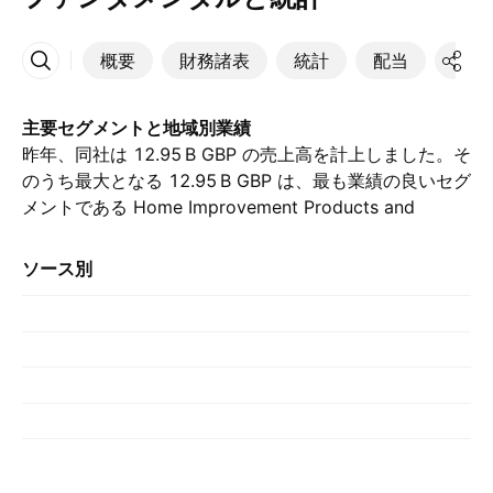
概要
財務諸表
統計
配当
決算
その他
主要セグメントと地域別業績
昨年、同社は ‪12.95 B‬ GBP の売上高を計上しました。そ
のうち最大となる ‪12.95 B‬ GBP は、最も業績の良いセグ
メントである Home Improvement Products and
Services からもたらされました。, （前年の ‪12.78 B‬
GBP と比較して）. 最大の貢献は United Kingdom &
ソース別
Ireland によるもので、昨年は ‪6.73 B‬ GBP を占めまし
た。, （前年は ‪6.46 B‬ GBP でした）.