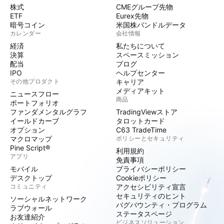
株式
CMEグループ先物
ETF
Eurex先物
暗号コイン
米国株バンドルデータ
カレンダー
会社情報
経済
私たちについて
決算
スペースミッション
配当
ブログ
IPO
ヘルプセンター
その他プロダクト
キャリア
メディアキット
ニュースフロー
商品
ポートフォリオ
ファンダメンタルグラフ
TradingViewストア
イールドカーブ
タロットカード
オプション
C63 TradeTime
マクロマップ
ポリシーとセキュリティ
Pine Script®
利用規約
アプリ
免責事項
モバイル
プライバシーポリシー
デスクトップ
Cookieポリシー
コミュニティ
アクセシビリティ宣言
セキュリティのヒント
ソーシャルネットワーク
バグバウンティ・プログラム
ラブウォール
ステータスページ
お友達紹介
ビジネスソリューション