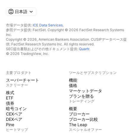
日本語
市場データ提供:
ICE Data Services
.
参照データ提供: FactSet. Copyright © 2026 FactSet Research Systems
Inc.
Copyright © 2026, American Bankers Association. CUSIPデータベース提
供: FactSet Research Systems Inc. All rights reserved.
SEC提出書類およびその他ドキュメント提供:
Quartr
.
© 2026 TradingView, Inc.
主要プロダクト
ツールとサブスクリプション
スーパーチャート
機能
スクリーナー
価格
マーケットデータ
株式
プランを贈る
ETF
トレーディング
債券
暗号コイン
概要
CEXペア
ブローカー
DEXペア
ブローカー比較
Pine
The Leap
ヒートマップ
スペシャルオファー