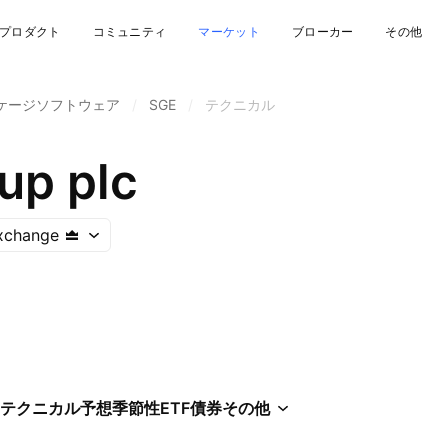
プロダクト
コミュニティ
マーケット
ブローカー
その他
ケージソフトウェア
/
SGE
/
テクニカル
up plc
xchange
テクニカル
予想
季節性
ETF
債券
その他