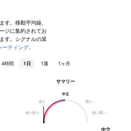
ます。移動平均線、
ージに集約されてお
ます。シグナルの算
レーティング
.
4時間
1日
1週
1ヶ月
サマリー
中立
売り
買い
強い売り
強い買い
中立