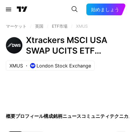
始めましょう
マーケット
/
英国
/
ETF市場
/
XMUS
Xtrackers MSCI USA
SWAP UCITS ETF
Capitalisation 1C
XMUS
London Stock Exchange
概要
プロフィール
構成銘柄
ニュース
コミュニティ
テクニカ