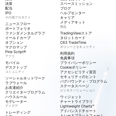
決算
スペースミッション
配当
ブログ
IPO
ヘルプセンター
その他プロダクト
キャリア
メディアキット
ニュースフロー
商品
ポートフォリオ
ファンダメンタルグラフ
TradingViewストア
イールドカーブ
タロットカード
オプション
C63 TradeTime
マクロマップ
ポリシーとセキュリティ
Pine Script®
利用規約
アプリ
免責事項
モバイル
プライバシーポリシー
デスクトップ
Cookieポリシー
コミュニティ
アクセシビリティ宣言
セキュリティのヒント
ソーシャルネットワーク
バグバウンティ・プログラム
ラブウォール
ステータスページ
お友達紹介
ビジネスソリューション
クリエイタープログラム
ハウスルール
ウィジェット
モデレーター
チャートライブラリ
アイデア
Lightweight Charts™
アドバンスドチャート
トレーディング
トレードプラットフォーム