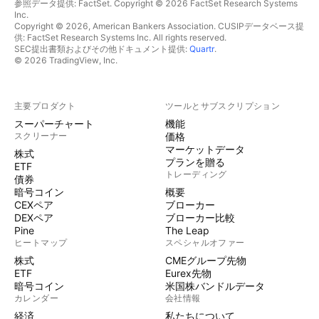
参照データ提供: FactSet. Copyright © 2026 FactSet Research Systems
Inc.
Copyright © 2026, American Bankers Association. CUSIPデータベース提
供: FactSet Research Systems Inc. All rights reserved.
SEC提出書類およびその他ドキュメント提供:
Quartr
.
© 2026 TradingView, Inc.
主要プロダクト
ツールとサブスクリプション
スーパーチャート
機能
スクリーナー
価格
マーケットデータ
株式
プランを贈る
ETF
トレーディング
債券
暗号コイン
概要
CEXペア
ブローカー
DEXペア
ブローカー比較
Pine
The Leap
ヒートマップ
スペシャルオファー
株式
CMEグループ先物
ETF
Eurex先物
暗号コイン
米国株バンドルデータ
カレンダー
会社情報
経済
私たちについて