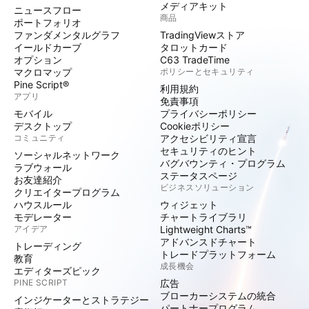
メディアキット
ニュースフロー
商品
ポートフォリオ
ファンダメンタルグラフ
TradingViewストア
イールドカーブ
タロットカード
オプション
C63 TradeTime
マクロマップ
ポリシーとセキュリティ
Pine Script®
利用規約
アプリ
免責事項
モバイル
プライバシーポリシー
デスクトップ
Cookieポリシー
コミュニティ
アクセシビリティ宣言
セキュリティのヒント
ソーシャルネットワーク
バグバウンティ・プログラム
ラブウォール
ステータスページ
お友達紹介
ビジネスソリューション
クリエイタープログラム
ハウスルール
ウィジェット
モデレーター
チャートライブラリ
アイデア
Lightweight Charts™
アドバンスドチャート
トレーディング
トレードプラットフォーム
教育
成長機会
エディターズピック
PINE SCRIPT
広告
ブローカーシステムの統合
インジケーターとストラテジー
パートナープログラム