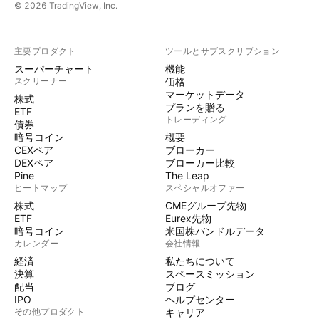
© 2026 TradingView, Inc.
主要プロダクト
ツールとサブスクリプション
スーパーチャート
機能
スクリーナー
価格
マーケットデータ
株式
プランを贈る
ETF
トレーディング
債券
暗号コイン
概要
CEXペア
ブローカー
DEXペア
ブローカー比較
Pine
The Leap
ヒートマップ
スペシャルオファー
株式
CMEグループ先物
ETF
Eurex先物
暗号コイン
米国株バンドルデータ
カレンダー
会社情報
経済
私たちについて
決算
スペースミッション
配当
ブログ
IPO
ヘルプセンター
その他プロダクト
キャリア