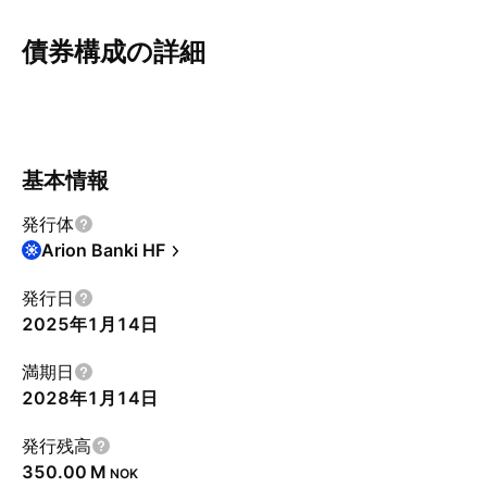
債券構成の詳細
概要
その他
クーポン
償還
リスク
基本情報
発行体
Arion Banki HF
発行日
2025年1月14日
満期日
2028年1月14日
発行残高
‪350.00 M‬
NOK