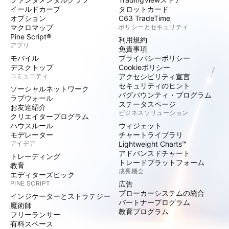
イールドカーブ
タロットカード
オプション
C63 TradeTime
マクロマップ
ポリシーとセキュリティ
Pine Script®
利用規約
アプリ
免責事項
モバイル
プライバシーポリシー
デスクトップ
Cookieポリシー
コミュニティ
アクセシビリティ宣言
セキュリティのヒント
ソーシャルネットワーク
バグバウンティ・プログラム
ラブウォール
ステータスページ
お友達紹介
ビジネスソリューション
クリエイタープログラム
ハウスルール
ウィジェット
モデレーター
チャートライブラリ
アイデア
Lightweight Charts™
アドバンスドチャート
トレーディング
トレードプラットフォーム
教育
成長機会
エディターズピック
PINE SCRIPT
広告
ブローカーシステムの統合
インジケーターとストラテジー
パートナープログラム
魔術師
教育プログラム
フリーランサー
有料スペース