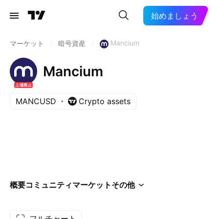
始めましょう
Mancium
マーケット
/
暗号資産
/
Mancium
上場廃止
MANCUSD
Crypto assets
概要
コミュニティ
マーケット
その他
フルチャート