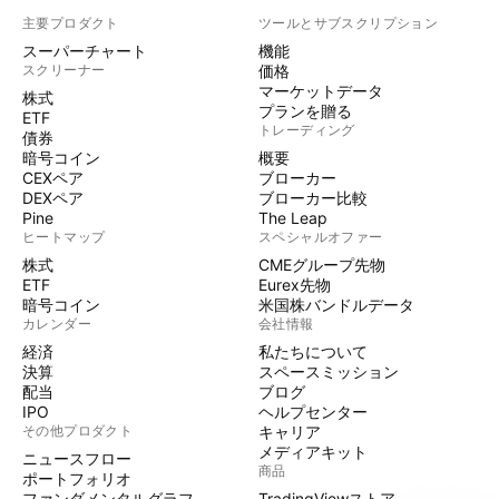
主要プロダクト
ツールとサブスクリプション
スーパーチャート
機能
スクリーナー
価格
マーケットデータ
株式
プランを贈る
ETF
トレーディング
債券
暗号コイン
概要
CEXペア
ブローカー
DEXペア
ブローカー比較
Pine
The Leap
ヒートマップ
スペシャルオファー
株式
CMEグループ先物
ETF
Eurex先物
暗号コイン
米国株バンドルデータ
カレンダー
会社情報
経済
私たちについて
決算
スペースミッション
配当
ブログ
IPO
ヘルプセンター
その他プロダクト
キャリア
メディアキット
ニュースフロー
商品
ポートフォリオ
ファンダメンタルグラフ
TradingViewストア