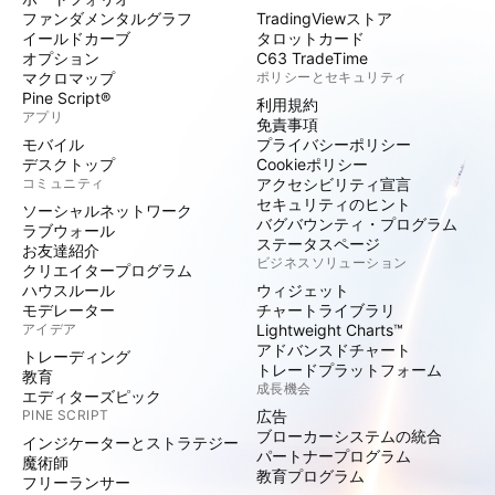
ファンダメンタルグラフ
TradingViewストア
イールドカーブ
タロットカード
オプション
C63 TradeTime
マクロマップ
ポリシーとセキュリティ
Pine Script®
利用規約
アプリ
免責事項
モバイル
プライバシーポリシー
デスクトップ
Cookieポリシー
コミュニティ
アクセシビリティ宣言
セキュリティのヒント
ソーシャルネットワーク
バグバウンティ・プログラム
ラブウォール
ステータスページ
お友達紹介
ビジネスソリューション
クリエイタープログラム
ハウスルール
ウィジェット
モデレーター
チャートライブラリ
アイデア
Lightweight Charts™
アドバンスドチャート
トレーディング
トレードプラットフォーム
教育
成長機会
エディターズピック
PINE SCRIPT
広告
ブローカーシステムの統合
インジケーターとストラテジー
パートナープログラム
魔術師
教育プログラム
フリーランサー