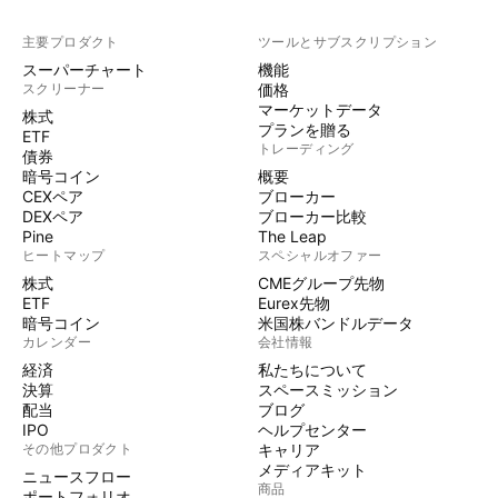
主要プロダクト
ツールとサブスクリプション
スーパーチャート
機能
スクリーナー
価格
マーケットデータ
株式
プランを贈る
ETF
トレーディング
債券
暗号コイン
概要
CEXペア
ブローカー
DEXペア
ブローカー比較
Pine
The Leap
ヒートマップ
スペシャルオファー
株式
CMEグループ先物
ETF
Eurex先物
暗号コイン
米国株バンドルデータ
カレンダー
会社情報
経済
私たちについて
決算
スペースミッション
配当
ブログ
IPO
ヘルプセンター
その他プロダクト
キャリア
メディアキット
ニュースフロー
商品
ポートフォリオ