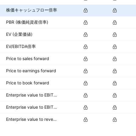
株価キャッシュフロー倍率
PBR (株価純資産倍率)
EV (企業価値)
EV/EBITDA倍率
Price to sales forward
Price to earnings forward
Price to book forward
Enterprise value to EBITDA forward
Enterprise value to EBIT forward
Enterprise value to revenue forward