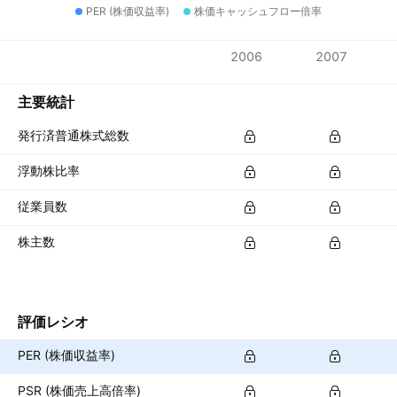
PER (株価収益率)
株価キャッシュフロー倍率
指標
2006
2007
通貨: EUR
主要統計
発行済普通株式総数
浮動株比率
従業員数
株主数
評価レシオ
PER (株価収益率)
PSR (株価売上高倍率)