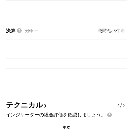
決算
年間
その他
四半期
次回
:
—
テクニカル
インジケーターの総合評価を確認しましょう。
中立