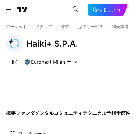
始めましょう
マーケット
/
イタリア
/
株式
/
流通サービス
/
卸売業者
/
Haiki+ S.P.A.
HIK
Euronext Milan
概要
ファンダメンタル
コミュニティ
テクニカル
予想
季節性
フルチャート