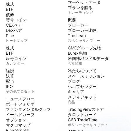
マーケットデータ
株式
プランを贈る
ETF
トレーディング
債券
暗号コイン
概要
CEXペア
ブローカー
DEXペア
ブローカー比較
Pine
The Leap
ヒートマップ
スペシャルオファー
株式
CMEグループ先物
ETF
Eurex先物
暗号コイン
米国株バンドルデータ
カレンダー
会社情報
経済
私たちについて
決算
スペースミッション
配当
ブログ
IPO
ヘルプセンター
その他プロダクト
キャリア
メディアキット
ニュースフロー
商品
ポートフォリオ
ファンダメンタルグラフ
TradingViewストア
イールドカーブ
タロットカード
オプション
C63 TradeTime
マクロマップ
ポリシーとセキュリティ
Pine Script®