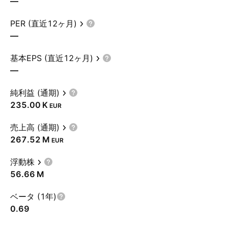
—
PER (直近12ヶ月)
—
基本EPS (直近12ヶ月)
—
純利益 (通期)
‪235.00 K‬
EUR
売上高 (通期)
‪267.52 M‬
EUR
浮動株
‪56.66 M‬
ベータ (1年)
0.69