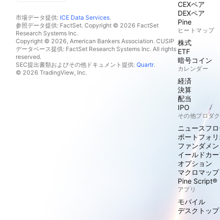
CEXペア
DEXペア
市場データ提供:
ICE Data Services
.
Pine
参照データ提供: FactSet. Copyright © 2026 FactSet
ヒートマップ
Research Systems Inc.
Copyright © 2026, American Bankers Association. CUSIP
株式
データベース提供: FactSet Research Systems Inc. All rights
ETF
reserved.
暗号コイン
SEC提出書類およびその他ドキュメント提供:
Quartr
.
カレンダー
© 2026 TradingView, Inc.
経済
決算
配当
IPO
その他プロダ
ニュースフロ
ポートフォリ
ファンダメン
イールドカー
オプション
マクロマップ
Pine Script®
アプリ
モバイル
デスクトップ