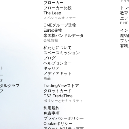
アイ
ブローカー
ブローカー比較
トレ
The Leap
教育
スペシャルオファー
エデ
PINE
CMEグループ先物
Eurex先物
イン
米国株バンドルデータ
魔術
会社情報
フリ
有料
私たちについて
スペースミッション
ブログ
ヘルプセンター
クト
キャリア
メディアキット
ー
商品
オ
タルグラフ
TradingViewストア
ブ
タロットカード
C63 TradeTime
ポリシーとセキュリティ
利用規約
免責事項
プライバシーポリシー
Cookieポリシー
アクセシビリティ宣言