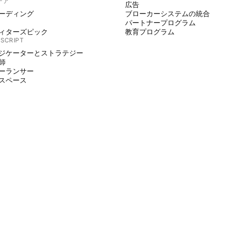
デア
広告
ーディング
ブローカーシステムの統合
パートナープログラム
ィターズピック
教育プログラム
 SCRIPT
ジケーターとストラテジー
師
ーランサー
スペース