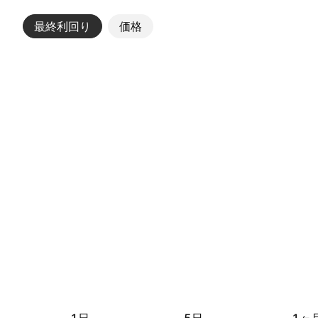
最終利回り
その他
価格