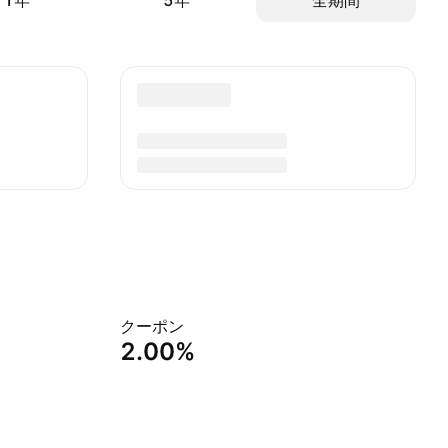
1年
5年
全期間
クーポン
2.00%