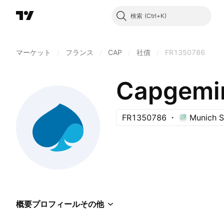
検索
マーケット
/
フランス
/
CAP
/
社債
/
FR1350786
Capgemi
FR1350786
Munich 
概要
プロフィール
その他