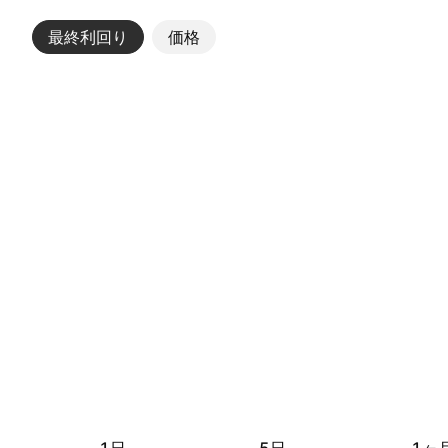
最終利回り
その他
価格