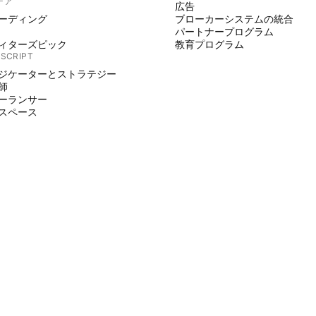
デア
広告
ーディング
ブローカーシステムの統合
パートナープログラム
ィターズピック
教育プログラム
 SCRIPT
ジケーターとストラテジー
師
ーランサー
スペース