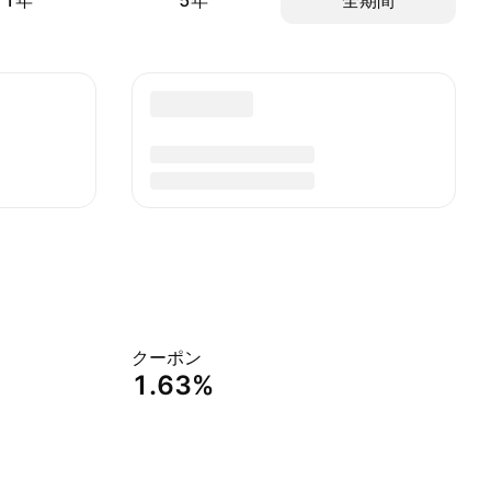
1年
5年
全期間
クーポン
1.63%