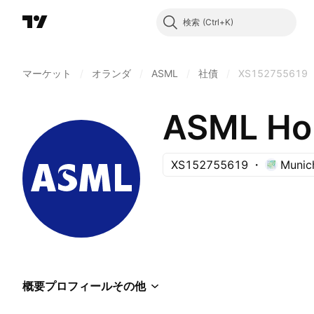
検索
マーケット
/
オランダ
/
ASML
/
社債
/
XS152755619
ASML Ho
XS152755619
Munic
概要
プロフィール
その他