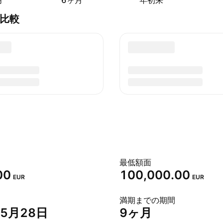
月
6ヶ月
年初来
7と比較
最低額面
00
100,000.00
EUR
EUR
満期までの期間
年5月28日
9ヶ月