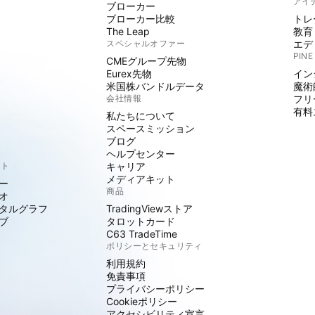
アイ
ブローカー
ブローカー比較
トレ
The Leap
教育
スペシャルオファー
エデ
PINE
CMEグループ先物
Eurex先物
イン
米国株バンドルデータ
魔術
会社情報
フリ
有料
私たちについて
スペースミッション
ブログ
ヘルプセンター
クト
キャリア
メディアキット
ー
商品
オ
タルグラフ
TradingViewストア
ブ
タロットカード
C63 TradeTime
ポリシーとセキュリティ
利用規約
免責事項
プライバシーポリシー
Cookieポリシー
アクセシビリティ宣言