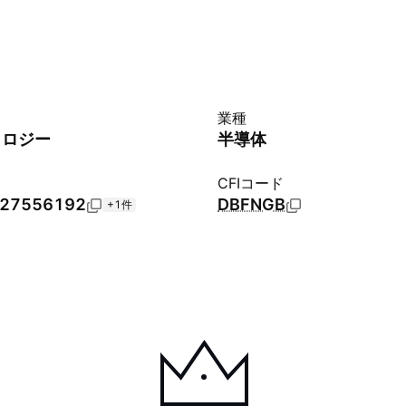
業種
ノロジー
半導体
CFIコード
27556192
DBFNGB
+1件