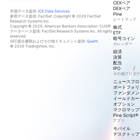
CEXペア
DEXペア
市場データ提供:
ICE Data Services
.
Pine
参照データ提供: FactSet. Copyright © 2026 FactSet
ヒートマップ
Research Systems Inc.
Copyright © 2026, American Bankers Association. CUSIP
株式
データベース提供: FactSet Research Systems Inc. All rights
ETF
reserved.
暗号コイン
SEC提出書類およびその他ドキュメント提供:
Quartr
.
カレンダー
© 2026 TradingView, Inc.
経済
決算
配当
IPO
その他プロダ
ニュースフロ
ポートフォリ
ファンダメン
イールドカー
オプション
マクロマップ
Pine Script®
アプリ
モバイル
デスクトップ