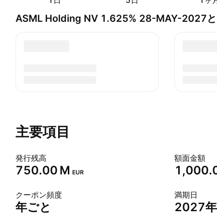
1日
5日
1ヶ
ASML Holding NV 1.625% 28-MAY-202
主要項目
発行残高
額面金額
‪750.00 M‬
1,000.
EUR
クーポン頻度
満期日
年ごと
2027