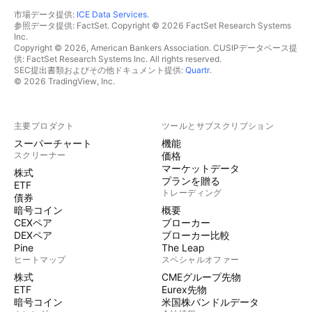
市場データ提供:
ICE Data Services
.
参照データ提供: FactSet. Copyright © 2026 FactSet Research Systems
Inc.
Copyright © 2026, American Bankers Association. CUSIPデータベース提
供: FactSet Research Systems Inc. All rights reserved.
SEC提出書類およびその他ドキュメント提供:
Quartr
.
© 2026 TradingView, Inc.
主要プロダクト
ツールとサブスクリプション
スーパーチャート
機能
スクリーナー
価格
マーケットデータ
株式
プランを贈る
ETF
トレーディング
債券
暗号コイン
概要
CEXペア
ブローカー
DEXペア
ブローカー比較
Pine
The Leap
ヒートマップ
スペシャルオファー
株式
CMEグループ先物
ETF
Eurex先物
暗号コイン
米国株バンドルデータ