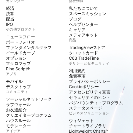
カレンダー
会社情報
経済
私たちについて
決算
スペースミッション
配当
ブログ
IPO
ヘルプセンター
その他プロダクト
キャリア
メディアキット
ニュースフロー
商品
ポートフォリオ
ファンダメンタルグラフ
TradingViewストア
イールドカーブ
タロットカード
オプション
C63 TradeTime
マクロマップ
ポリシーとセキュリティ
Pine Script®
利用規約
アプリ
免責事項
モバイル
プライバシーポリシー
デスクトップ
Cookieポリシー
コミュニティ
アクセシビリティ宣言
セキュリティのヒント
ソーシャルネットワーク
バグバウンティ・プログラム
ラブウォール
ステータスページ
お友達紹介
ビジネスソリューション
クリエイタープログラム
ハウスルール
ウィジェット
モデレーター
チャートライブラリ
アイデア
Lightweight Charts™