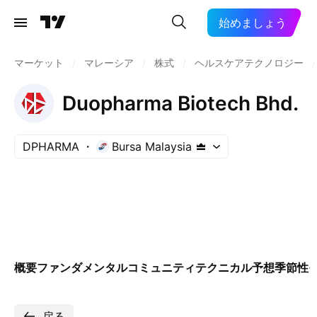
始めましょう
マーケット
/
マレーシア
/
株式
/
ヘルスケアテクノロジー
/
Duopharma Biotech Bhd.
DPHARMA
Bursa Malaysia
概要
ファンダメンタル
コミュニティ
テクニカル
予想
季節性
戻る