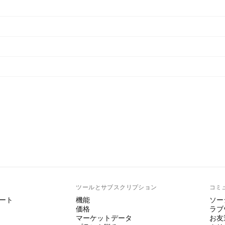
ト
ツールとサブスクリプション
コミ
ート
機能
ソー
価格
ラブ
マーケットデータ
お友