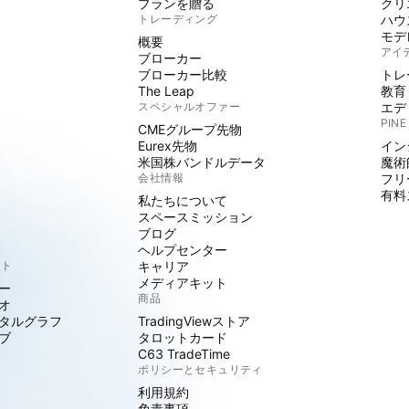
プランを贈る
クリ
トレーディング
ハウ
モデ
概要
アイ
ブローカー
ブローカー比較
トレ
The Leap
教育
スペシャルオファー
エデ
PINE
CMEグループ先物
Eurex先物
イン
米国株バンドルデータ
魔術
会社情報
フリ
有料
私たちについて
スペースミッション
ブログ
ヘルプセンター
クト
キャリア
メディアキット
ー
商品
オ
タルグラフ
TradingViewストア
ブ
タロットカード
C63 TradeTime
ポリシーとセキュリティ
利用規約
免責事項