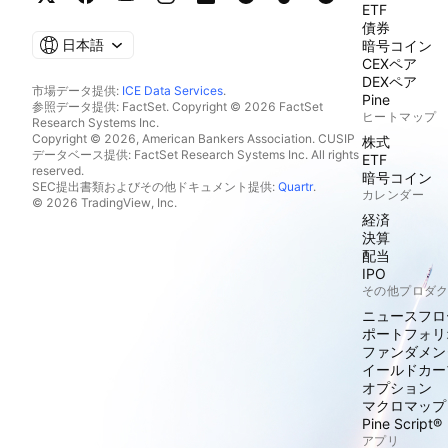
ETF
債券
日本語
暗号コイン
CEXペア
DEXペア
市場データ提供:
ICE Data Services
.
Pine
参照データ提供: FactSet. Copyright © 2026 FactSet
ヒートマップ
Research Systems Inc.
Copyright © 2026, American Bankers Association. CUSIP
株式
データベース提供: FactSet Research Systems Inc. All rights
ETF
reserved.
暗号コイン
SEC提出書類およびその他ドキュメント提供:
Quartr
.
カレンダー
© 2026 TradingView, Inc.
経済
決算
配当
IPO
その他プロダ
ニュースフロ
ポートフォリ
ファンダメン
イールドカー
オプション
マクロマップ
Pine Script®
アプリ