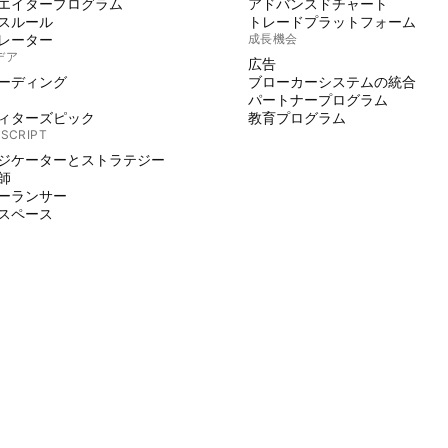
エイタープログラム
アドバンスドチャート
スルール
トレードプラットフォーム
レーター
成長機会
デア
広告
ーディング
ブローカーシステムの統合
パートナープログラム
ィターズピック
教育プログラム
 SCRIPT
ジケーターとストラテジー
師
ーランサー
スペース