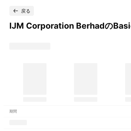
戻る
IJM Corporation BerhadのBasic
期間