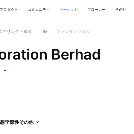
プロダクト
コミュニティ
マーケット
ブローカー
その他
ニアリング・建設
/
IJM
/
ファンダメンタル
oration Berhad
想
季節性
その他