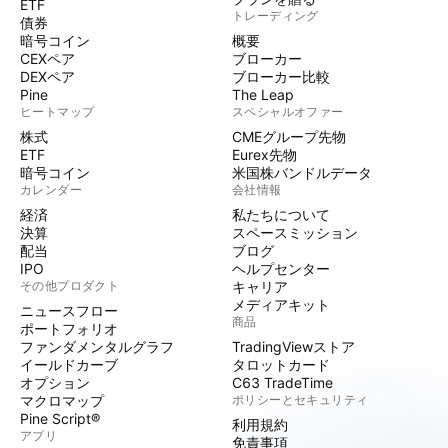
ETF
トレーディング
債券
暗号コイン
概要
CEXペア
ブローカー
DEXペア
ブローカー比較
Pine
The Leap
ヒートマップ
スペシャルオファー
株式
CMEグループ先物
ETF
Eurex先物
暗号コイン
米国株バンドルデータ
カレンダー
会社情報
経済
私たちについて
決算
スペースミッション
配当
ブログ
IPO
ヘルプセンター
その他プロダクト
キャリア
メディアキット
ニュースフロー
商品
ポートフォリオ
ファンダメンタルグラフ
TradingViewストア
イールドカーブ
タロットカード
オプション
C63 TradeTime
マクロマップ
ポリシーとセキュリティ
Pine Script®
利用規約
アプリ
免責事項