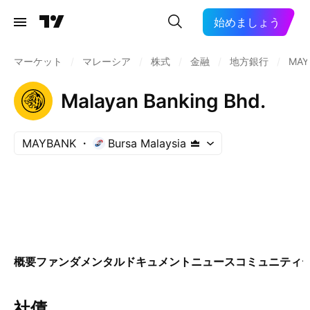
始めましょう
マーケット
/
マレーシア
/
株式
/
金融
/
地方銀行
/
MAY
Malayan Banking Bhd.
MAYBANK
Bursa Malaysia
概要
ファンダメンタル
ドキュメント
ニュース
コミュニティ
社債