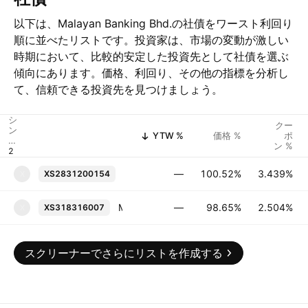
以下は、Malayan Banking Bhd.の社債をワースト利回り
順に並べたリストです。投資家は、市場の変動が激しい
時期において、比較的安定した投資先として社債を選ぶ
傾向にあります。価格、利回り、その他の指標を分析し
て、信頼できる投資先を見つけましょう。
シ
クー
ン
YTW %
価格 %
ポ
ボ
ン %
ル
Maybank Singapore Pte Ltd. 3.439% 0
—
100.52%
3.439%
XS2831200154
X
Maybank Singapore Pte Ltd. 2.504% 02-OCT-2028
—
98.65%
2.504%
XS318316007
X
スクリーナーでさらにリストを作成する