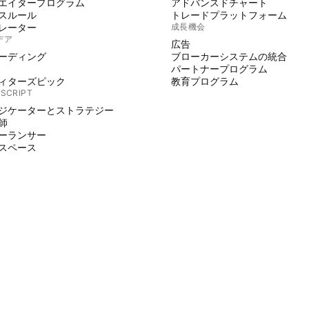
エイタープログラム
アドバンスドチャート
スルール
トレードプラットフォーム
レーター
成長機会
デア
広告
ーディング
ブローカーシステムの統合
パートナープログラム
ィターズピック
教育プログラム
 SCRIPT
ジケーターとストラテジー
師
ーランサー
スペース