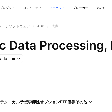
プロダクト
コミュニティ
マーケット
ブローカー
その他
ケージソフトウェア
/
ADP
/
債券
 Data Processing, 
arket
テクニカル
予想
季節性
オプション
ETF
債券
その他