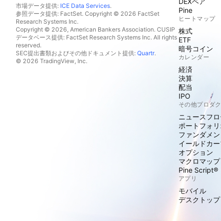
DEXペア
市場データ提供:
ICE Data Services
.
Pine
参照データ提供: FactSet. Copyright © 2026 FactSet
ヒートマップ
Research Systems Inc.
Copyright © 2026, American Bankers Association. CUSIP
株式
データベース提供: FactSet Research Systems Inc. All rights
ETF
reserved.
暗号コイン
SEC提出書類およびその他ドキュメント提供:
Quartr
.
カレンダー
© 2026 TradingView, Inc.
経済
決算
配当
IPO
その他プロダ
ニュースフロ
ポートフォリ
ファンダメン
イールドカー
オプション
マクロマップ
Pine Script®
アプリ
モバイル
デスクトップ