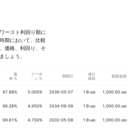
.の社債をワースト利回り順に
時期において、比較
。価格、利回り、そ
ましょう。
価
クーポ
発行
満期日
額面金額
格 %
ン %
残高
97.88%
5.000%
2036-05-07
1 B
1,000.00
USD
USD
96.38%
4.450%
2034-09-09
1 B
1,000.00
USD
USD
99.61%
4.750%
2032-05-08
1 B
1,000.00
USD
USD