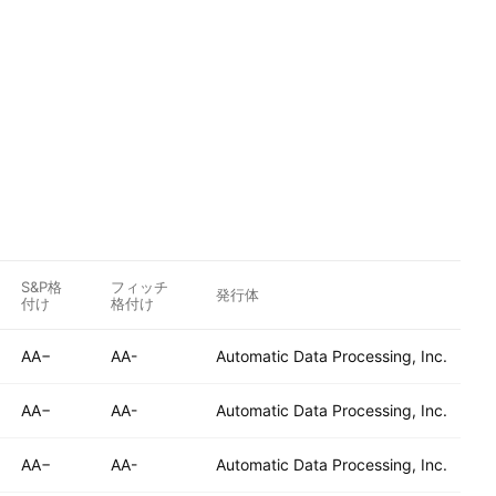
S&P格
フィッチ
発行体
付け
格付け
AA−
AA-
Automatic Data Processing, Inc.
AA−
AA-
Automatic Data Processing, Inc.
AA−
AA-
Automatic Data Processing, Inc.