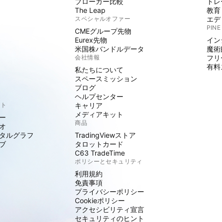
ブローカー比較
トレ
The Leap
教育
スペシャルオファー
エデ
PINE
CMEグループ先物
Eurex先物
イン
米国株バンドルデータ
魔術
会社情報
フリ
有料
私たちについて
スペースミッション
ブログ
ヘルプセンター
クト
キャリア
メディアキット
ー
商品
オ
タルグラフ
TradingViewストア
ブ
タロットカード
C63 TradeTime
ポリシーとセキュリティ
利用規約
免責事項
プライバシーポリシー
Cookieポリシー
アクセシビリティ宣言
セキュリティのヒント